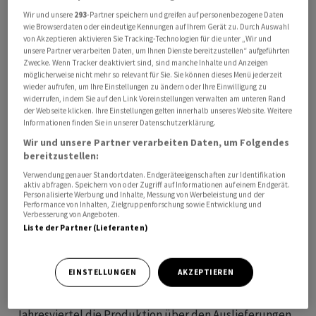
sich stark von dem Einbruch im vergangenen Jahr
Wir und unsere
293
-Partner speichern und greifen auf personenbezogene Daten
wie Browserdaten oder eindeutige Kennungen auf Ihrem Gerät zu. Durch Auswahl
erholt. 2022 hatte der Autobauer von Starunternehmer
von Akzeptieren aktivieren Sie Tracking-Technologien für die unter „Wir und
Elon Musk fast zwei Drittel seines Wertes eingebüsst,
unsere Partner verarbeiten Daten, um Ihnen Dienste bereitzustellen“ aufgeführten
Zwecke. Wenn Tracker deaktiviert sind, sind manche Inhalte und Anzeigen
der Kurs notierte am Jahresende bei gut 123 Dollar. Im
möglicherweise nicht mehr so relevant für Sie. Sie können dieses Menü jederzeit
laufenden Jahr hat er sich bereits mehr als verdoppelt
wieder aufrufen, um Ihre Einstellungen zu ändern oder Ihre Einwilligung zu
widerrufen, indem Sie auf den Link Voreinstellungen verwalten am unteren Rand
auf fast 257 Dollar zum Handelsschluss in New York vor
der Webseite klicken. Ihre Einstellungen gelten innerhalb unseres Website. Weitere
dem Wochenende.
Informationen finden Sie in unserer Datenschutzerklärung.
Wir und unsere Partner verarbeiten Daten, um Folgendes
Analysten wie Goldman-Sachs-Experte Mark Delaney
bereitzustellen:
werteten die Auslieferungszahlen als unerwartet stark.
Verwendung genauer Standortdaten. Endgeräteeigenschaften zur Identifikation
aktiv abfragen. Speichern von oder Zugriff auf Informationen auf einem Endgerät.
Er schrieb, zum Quartalsbericht dürfte nun die
Personalisierte Werbung und Inhalte, Messung von Werbeleistung und der
Performance von Inhalten, Zielgruppenforschung sowie Entwicklung und
Ergebnismarge im Vordergrund stehen - und die Frage,
Verbesserung von Angeboten.
ob weitere Preissenkungen vonnöten sind, um die
Liste der Partner (Lieferanten)
Absatzvolumina zu steigern.
EINSTELLUNGEN
AKZEPTIEREN
Tesla hatte seit Jahresanfang die Nachfrage durch
Rabatte angekurbelt. Allerdings lag wie schon im ersten
Jahresviertel die Produktion über den Auslieferungen.