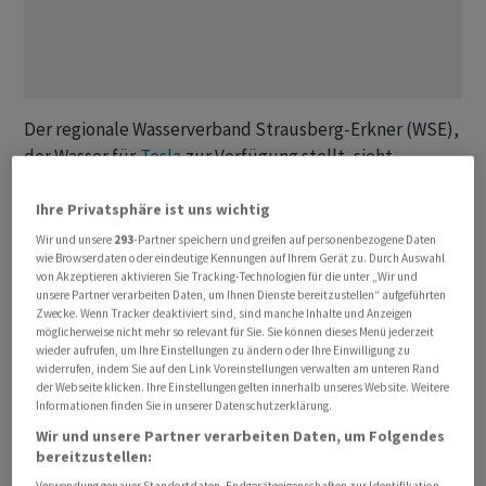
Der regionale Wasserverband Strausberg-Erkner (WSE),
der Wasser für
Tesla
zur Verfügung stellt, sieht
ebenfalls Auswirkungen. Wenn rund eine Million
Quadratmeter versiegelt und rund 963 000
Ihre Privatsphäre ist uns wichtig
Quadratmeter überbaut würden, habe das
Wir und unsere
293
-Partner speichern und greifen auf personenbezogene Daten
wie Browserdaten oder eindeutige Kennungen auf Ihrem Gerät zu. Durch Auswahl
Auswirkungen auf die Bildung von neuem Grundwasser,
von Akzeptieren aktivieren Sie Tracking-Technologien für die unter „Wir und
heisst es in einer Stellungnahme des Wasserverbands
unsere Partner verarbeiten Daten, um Ihnen Dienste bereitzustellen“ aufgeführten
Zwecke. Wenn Tracker deaktiviert sind, sind manche Inhalte und Anzeigen
von April. Ausserdem sei abermals eine Absenkung des
möglicherweise nicht mehr so relevant für Sie. Sie können dieses Menü jederzeit
Grundwassers mit einer Entnahme von rund 61 000
wieder aufrufen, um Ihre Einstellungen zu ändern oder Ihre Einwilligung zu
widerrufen, indem Sie auf den Link Voreinstellungen verwalten am unteren Rand
Kubikmetern erforderlich. Das Vorhaben werde
der Webseite klicken. Ihre Einstellungen gelten innerhalb unseres Website. Weitere
direkten Einfluss auf die öffentliche
Informationen finden Sie in unserer Datenschutzerklärung.
Trinkwasserversorgung haben.
Wir und unsere Partner verarbeiten Daten, um Folgendes
bereitzustellen:
Der Wasserverband bezog sich damit nach eigenen
Verwendung genauer Standortdaten. Endgeräteeigenschaften zur Identifikation