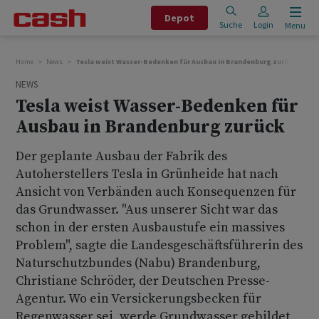
Depot
Suche
Login
Menu
Home
News
Tesla weist Wasser-Bedenken für Ausbau in Brandenburg zurück
NEWS
Tesla weist Wasser-Bedenken für
Ausbau in Brandenburg zurück
Der geplante Ausbau der Fabrik des
Autoherstellers Tesla in Grünheide hat nach
Ansicht von Verbänden auch Konsequenzen für
das Grundwasser. "Aus unserer Sicht war das
schon in der ersten Ausbaustufe ein massives
Problem", sagte die Landesgeschäftsführerin des
Naturschutzbundes (Nabu) Brandenburg,
Christiane Schröder, der Deutschen Presse-
Agentur. Wo ein Versickerungsbecken für
Regenwasser sei, werde Grundwasser gebildet,