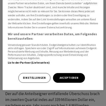
unsere Partner verarbeiten Daten, um Ihnen Dienste bereitzustellen“ aufgeführten
von Bieren wie Beck's, Budweiser und Stella Artois am
Zwecke. Wenn Tracker deaktiviert sind, sind manche Inhalte und Anzeigen
Donnerstag im belgischen Leuven mitteilte. Organisch -
möglicherweise nicht mehr so relevant für Sie. Sie können dieses Menü jederzeit
wieder aufrufen, um Ihre Einstellungen zu ändern oder Ihre Einwilligung zu
also bereinigt um Wechselkursveränderungen und
widerrufen, indem Sie auf den Link Voreinstellungen verwalten am unteren Rand
Effekte aus dem Kauf und Verkauf von
der Webseite klicken. Ihre Einstellungen gelten innerhalb unseres Website. Weitere
Informationen finden Sie in unserer Datenschutzerklärung.
Unternehmensteilen - habe das Wachstum gut 7
Wir und unsere Partner verarbeiten Daten, um Folgendes
Prozent betragen.
bereitzustellen:
Verwendung genauer Standortdaten. Endgeräteeigenschaften zur Identifikation
Das um Sondereffekte bereinigte Ergebnis vor Zinsen,
aktiv abfragen. Speichern von oder Zugriff auf Informationen auf einem Endgerät.
Steuern und Abschreibungen (Ebitda) fiel indes -
Personalisierte Werbung und Inhalte, Messung von Werbeleistung und der
Performance von Inhalten, Zielgruppenforschung sowie Entwicklung und
belastet von Währungseffekten sowie höheren Kosten
Verbesserung von Angeboten.
Liste der Partner (Lieferanten)
für Rohstoffe und Werbung - um 3,7 Prozent auf 4,9
Milliarden Dollar. Organisch ergab sich indes ein Plus von
5 Prozent. Im Gesamtjahr will der Konzern auf dieser
EINSTELLUNGEN
AKZEPTIEREN
Basis weiterhin ein Plus von 4 bis 8 Prozent erreichen.
Der auf die Anteilseigner entfallende Überschuss brach
im zweiten Quartal indes auf 339 Millionen Dollar ein,
nachdem er ein Jahr zuvor noch bei 1,6 Milliarden