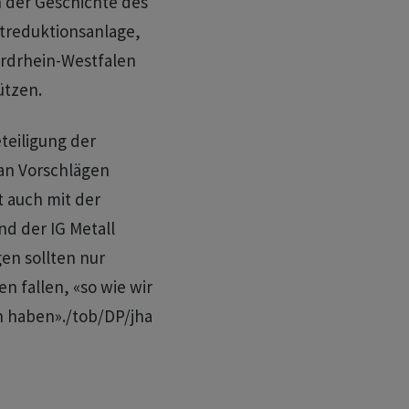
 der Geschichte des
treduktionsanlage,
rdrhein-Westfalen
ützen.
teiligung der
an Vorschlägen
 auch mit der
d der IG Metall
en sollten nur
 fallen, «so wie wir
n haben»./tob/DP/jha