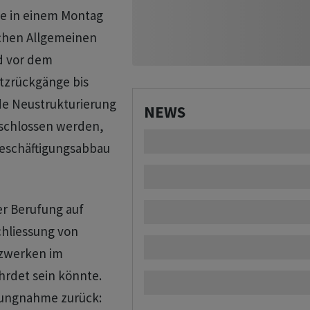
te in einem Montag
schen Allgemeinen
d vor dem
tzrückgänge bis
nde Neustrukturierung
NEWS
geschlossen werden,
Beschäftigungsabbau
er Berufung auf
chliessung von
zwerken im
hrdet sein könnte.
llungnahme zurück: