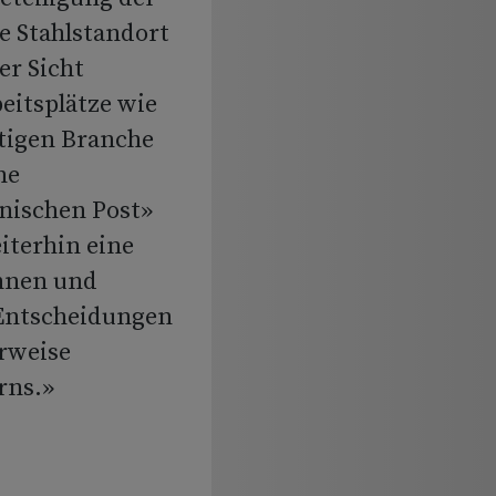
e Stahlstandort
er Sicht
eitsplätze wie
htigen Branche
ne
nischen Post»
eiterhin eine
nnen und
 Entscheidungen
rweise
rns.»