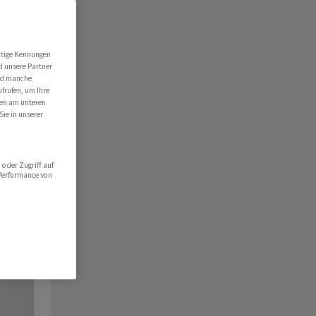
utige Kennungen
d unsere Partner
ind manche
ufrufen, um Ihre
ten am unteren
Sie in unserer
oder Zugriff auf
 Performance von