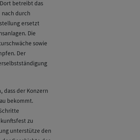
 Dort betreibt das
 nach durch
tellung ersetzt
nsanlagen. Die
kturschwäche sowie
mpfen. Der
erselbstständigung
n, dass der Konzern
mbau bekommt.
Schritte
kunftsfest zu
rung unterstütze den