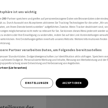
Beteiligung der Mitarbeiter
atsphäre ist uns wichtig
re
293
-Partner speichern und greifen auf personenbezogene Daten wie Browserdaten oder einde
l:
ät zu. Durch Auswahl von Akzeptieren aktivieren Sie Tracking-Technologien für die unter „Wir un
aten, um Ihnen Dienste bereitzustellen“ aufgeführten Zwecke. Wenn Tracker deaktiviert sind, s
nzeigen möglicherweise nicht mehr so relevant für Sie. Sie können dieses Menü jederzeit wieder a
t auf
 zu ändern oder Ihre Einwilligung zu widerrufen, indem Sie auf den Link Voreinstellungen verwal
eite klicken. Ihre Einstellungen gelten innerhalb unseres Website. Weitere Informationen finden 
rklärung.
tarbeiter
nsere Partner verarbeiten Daten, um Folgendes bereitzustellen:
nauer Standortdaten. Endgeräteeigenschaften zur Identifikation aktiv abfragen. Speichern von 
 auf einem Endgerät. Personalisierte Werbung und Inhalte, Messung von Werbeleistung und der
elgruppenforschung sowie Entwicklung und Verbesserung von Angeboten.
artner (Lieferanten)
von Deutschlands
EINSTELLUNGEN
AKZEPTIEREN
pp Steel dringt
eteiligung der