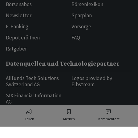
Börsenabos
Börsenlexikon
Newsletter
Sparplan
E-Banking
Vorsorge
Depot eröffnen
FAQ
Ratgeber
Datenquellen und Technologiepartner
Allfunds Tech Solutions
Logos provided by
Switzerland AG
Elbstream
SIX Financial Information
AG
Teilen
Merken
Kommentare
Ringier AG | Ringier Medien Schweiz
16
weitere Publikationen