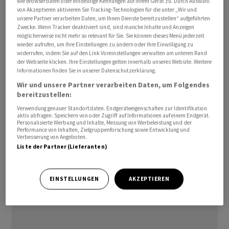
wie Browserdaten oder eindeutige Kennungen auf Ihrem Gerät zu. Durch Auswahl
Wettbewerbsbehörden genehmigt worden.
von Akzeptieren aktivieren Sie Tracking-Technologien für die unter „Wir und
unsere Partner verarbeiten Daten, um Ihnen Dienste bereitzustellen“ aufgeführten
Zwecke. Wenn Tracker deaktiviert sind, sind manche Inhalte und Anzeigen
Durch die Integration sollen Veranstalter, die bisher mit
möglicherweise nicht mehr so relevant für Sie. Sie können dieses Menü jederzeit
wieder aufrufen, um Ihre Einstellungen zu ändern oder Ihre Einwilligung zu
See Tickets Schweiz zusammenarbeiten, Zugang zur
widerrufen, indem Sie auf den Link Voreinstellungen verwalten am unteren Rand
Ticketcorner-Plattform mit erweiterten Vermarktungs-
der Webseite klicken. Ihre Einstellungen gelten innerhalb unseres Website. Weitere
Informationen finden Sie in unserer Datenschutzerklärung.
und Technologielösungen erhalten. Für Ticketkäufer
Wir und unsere Partner verarbeiten Daten, um Folgendes
soll sich das Veranstaltungsangebot entsprechend
bereitzustellen:
vergrössern.
Verwendung genauer Standortdaten. Endgeräteeigenschaften zur Identifikation
aktiv abfragen. Speichern von oder Zugriff auf Informationen auf einem Endgerät.
sc/ra
Personalisierte Werbung und Inhalte, Messung von Werbeleistung und der
Performance von Inhalten, Zielgruppenforschung sowie Entwicklung und
Verbesserung von Angeboten.
Liste der Partner (Lieferanten)
(AWP)
EINSTELLUNGEN
AKZEPTIEREN