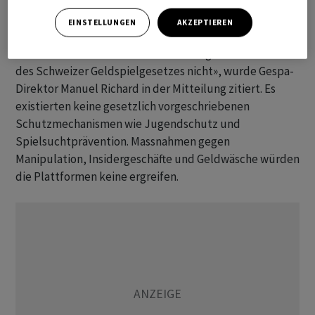
sensibilisieren, die mit solchen Plattformen verbunden
sind.
EINSTELLUNGEN
AKZEPTIEREN
«Für Einsätze auf diesen Plattformen gilt der Schutz
des Schweizer Geldspielgesetzes nicht», wurde Gespa-
Direktor Manuel Richard in der Mitteilung zitiert. Es
existierten keine gesetzlich vorgeschriebenen
Schutzmechanismen wie Jugendschutz und
Spielsuchtprävention. Massnahmen gegen
Manipulation, Insidergeschäfte und Geldwäsche würden
die Plattformen keine ergreifen.