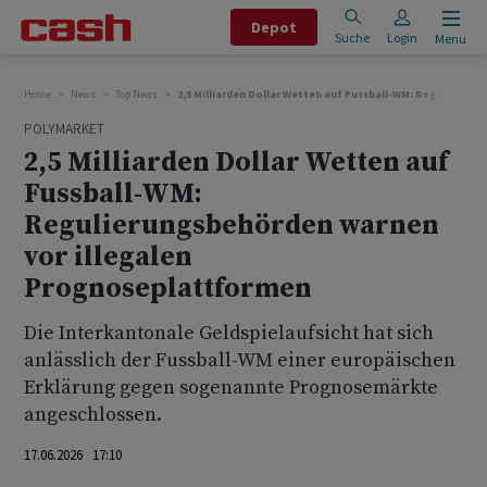
Depot
Suche
Login
Menu
Home
News
Top News
2,5 Milliarden Dollar Wetten auf Fussball-WM: Regulieru
POLYMARKET
2,5 Milliarden Dollar Wetten auf
Fussball-WM:
Regulierungsbehörden warnen
vor illegalen
Prognoseplattformen
Die Interkantonale Geldspielaufsicht hat sich
anlässlich der Fussball-WM einer europäischen
Erklärung gegen sogenannte Prognosemärkte
angeschlossen.
17.06.2026 17:10