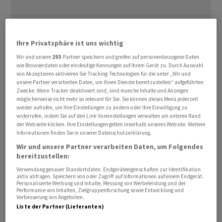
Ihre Privatsphäre ist uns wichtig
Wir und unsere
293
-Partner speichern und greifen auf personenbezogene Daten
wie Browserdaten oder eindeutige Kennungen auf Ihrem Gerät zu. Durch Auswahl
von Akzeptieren aktivieren Sie Tracking-Technologien für die unter „Wir und
unsere Partner verarbeiten Daten, um Ihnen Dienste bereitzustellen“ aufgeführten
Mit der Fussball-Weltmeisterschaft der Männer rücken
Zwecke. Wenn Tracker deaktiviert sind, sind manche Inhalte und Anzeigen
sogenannte «Prediction Markets» in den Fokus von
möglicherweise nicht mehr so relevant für Sie. Sie können dieses Menü jederzeit
wieder aufrufen, um Ihre Einstellungen zu ändern oder Ihre Einwilligung zu
Regulierungsbehörden wie der Interkantonalen
widerrufen, indem Sie auf den Link Voreinstellungen verwalten am unteren Rand
Geldspielaufsicht (Gespa).
der Webseite klicken. Ihre Einstellungen gelten innerhalb unseres Website. Weitere
Informationen finden Sie in unserer Datenschutzerklärung.
Wir und unsere Partner verarbeiten Daten, um Folgendes
Diese schloss sich am Mittwoch einer europäischen
bereitzustellen:
Erklärung gegen sogenannte Prognosemärkte an.
Verwendung genauer Standortdaten. Endgeräteeigenschaften zur Identifikation
Gemeinsam mit den Behörden aus Belgien,
aktiv abfragen. Speichern von oder Zugriff auf Informationen auf einem Endgerät.
Personalisierte Werbung und Inhalte, Messung von Werbeleistung und der
Deutschland, Frankreich, Italien, den Niederlanden,
Performance von Inhalten, Zielgruppenforschung sowie Entwicklung und
Polen, Portugal und Spanien will die Gespa
Verbesserung von Angeboten.
Liste der Partner (Lieferanten)
Konsumentinnen und Konsumenten auf Risiken