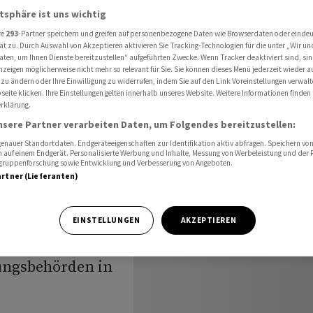
en USA teuer werden
atsphäre ist uns wichtig
re
293
-Partner speichern und greifen auf personenbezogene Daten wie Browserdaten oder einde
ät zu. Durch Auswahl von Akzeptieren aktivieren Sie Tracking-Technologien für die unter „Wir un
aten, um Ihnen Dienste bereitzustellen“ aufgeführten Zwecke. Wenn Tracker deaktiviert sind, s
ll
nzeigen möglicherweise nicht mehr so relevant für Sie. Sie können dieses Menü jederzeit wieder a
 zu ändern oder Ihre Einwilligung zu widerrufen, indem Sie auf den Link Voreinstellungen verwal
eite klicken. Ihre Einstellungen gelten innerhalb unseres Website. Weitere Informationen finden 
 teuer
rklärung.
nsere Partner verarbeiten Daten, um Folgendes bereitzustellen:
nauer Standortdaten. Endgeräteeigenschaften zur Identifikation aktiv abfragen. Speichern von 
 auf einem Endgerät. Personalisierte Werbung und Inhalte, Messung von Werbeleistung und der
elgruppenforschung sowie Entwicklung und Verbesserung von Angeboten.
artner (Lieferanten)
EINSTELLUNGEN
AKZEPTIEREN
rn ABB soll in
lungsbehörden in