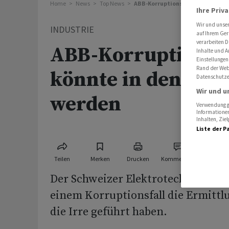
Home
News
Top News
ABB-Korruptionsfall könnte in d
Ihre Priv
Wir und unse
INDUSTRIE
auf Ihrem Ger
verarbeiten D
ABB-Korruptionsfa
Inhalte und A
Einstellungen
Rand der Webs
könnte in den USA
Datenschutze
Wir und u
werden
Verwendung ge
Informationen
Inhalten, Zi
Liste der P
Teilen
Merken
Drucken
Kommentare
Der Schweizer Elektrotechnikkonze
einem Korruptionsfall die Ermitt
die Irre geführt haben.