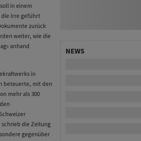
oll in einem
die Irre geführt
t Dokumente zurück
rden weiter, wie die
tag» anhand
NEWS
ekraftwerks in
n beteuerte, mit den
on mehr als 300
 den
 Schweizer
 schrieb die Zeitung
besondere gegenüber