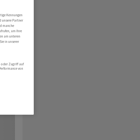
utige Kennungen
d unsere Partner
ind manche
ufrufen, um Ihre
ten am unteren
Sie in unserer
oder Zugriff auf
 Performance von