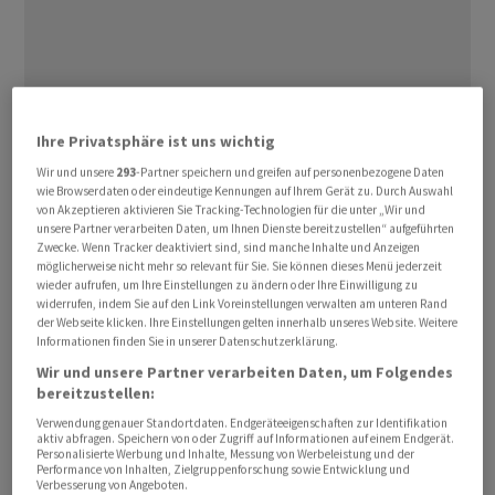
Ihre Privatsphäre ist uns wichtig
ABB
⁠wolle die von
Nvidia
bereitgestellten
Wir und unsere
293
-Partner speichern und greifen auf personenbezogene Daten
Simulationsdaten nutzen, um ⁠die Robotersoftware
wie Browserdaten oder eindeutige Kennungen auf Ihrem Gerät zu. Durch Auswahl
besser auf die Bedingungen in Fabriken vorzubereiten,
von Akzeptieren aktivieren Sie Tracking-Technologien für die unter „Wir und
unsere Partner verarbeiten Daten, um Ihnen Dienste bereitzustellen“ aufgeführten
teilten die ‌Unternehmen am Montag mit. So ‌solle die
Zwecke. Wenn Tracker deaktiviert sind, sind manche Inhalte und Anzeigen
Trainingsumgebung mit Blick ​auf Faktoren wie
möglicherweise nicht mehr so relevant für Sie. Sie können dieses Menü jederzeit
wieder aufrufen, um Ihre Einstellungen zu ändern oder Ihre Einwilligung zu
Beleuchtung, Schatten und Oberflächen realistischer
widerrufen, indem Sie auf den Link Voreinstellungen verwalten am unteren Rand
gestaltet werden. «Dies spart Unternehmen viel Zeit
der Webseite klicken. Ihre Einstellungen gelten innerhalb unseres Website. Weitere
Informationen finden Sie in unserer Datenschutzerklärung.
und Geld,» sagte der Chef der
ABB
-Robotersparte, Marc
Wir und unsere Partner verarbeiten Daten, um Folgendes
Segura, der Nachrichtenagentur ‌Reuters.
bereitzustellen:
Verwendung genauer Standortdaten. Endgeräteeigenschaften zur Identifikation
Als Beispiel nannte er einen Roboter, der neben einer
aktiv abfragen. Speichern von oder Zugriff auf Informationen auf einem Endgerät.
Industriepresse platziert ist. Bisher müsse der Roboter
Personalisierte Werbung und Inhalte, Messung von Werbeleistung und der
Performance von Inhalten, Zielgruppenforschung sowie Entwicklung und
erst ​im Echteinsatz lernen, mit den starken Vibrationen ​
Verbesserung von Angeboten.