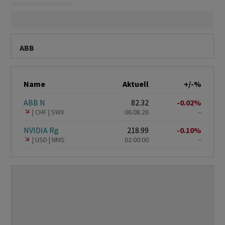
ABB
Name
Aktuell
+/-%
ABB N
82.32
-0.02%
CHF
SWX
06.08.26
–
NVIDIA Rg
218.99
-0.10%
USD
NMS
02:00:00
–