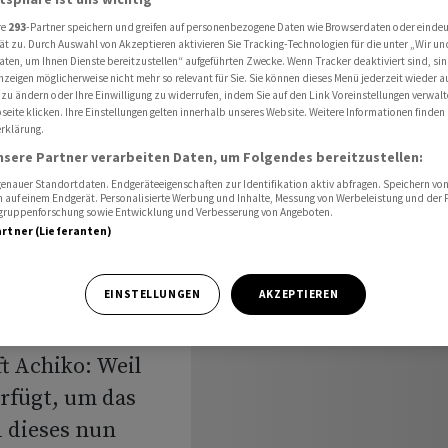
s Aktiven eingestellt
re
293
-Partner speichern und greifen auf personenbezogene Daten wie Browserdaten oder einde
ät zu. Durch Auswahl von Akzeptieren aktivieren Sie Tracking-Technologien für die unter „Wir un
aten, um Ihnen Dienste bereitzustellen“ aufgeführten Zwecke. Wenn Tracker deaktiviert sind, s
nzeigen möglicherweise nicht mehr so relevant für Sie. Sie können dieses Menü jederzeit wieder a
erfahren
 zu ändern oder Ihre Einwilligung zu widerrufen, indem Sie auf den Link Voreinstellungen verwal
eite klicken. Ihre Einstellungen gelten innerhalb unseres Website. Weitere Informationen finden 
rklärung.
ngestellt
nsere Partner verarbeiten Daten, um Folgendes bereitzustellen:
nauer Standortdaten. Endgeräteeigenschaften zur Identifikation aktiv abfragen. Speichern von 
 auf einem Endgerät. Personalisierte Werbung und Inhalte, Messung von Werbeleistung und der
elgruppenforschung sowie Entwicklung und Verbesserung von Angeboten.
artner (Lieferanten)
EINSTELLUNGEN
AKZEPTIEREN
s an der
sche
t Achiko: Weil
erfügt, um das
 dieses nun