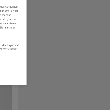
utige Kennungen
d unsere Partner
ind manche
ufrufen, um Ihre
ten am unteren
Sie in unserer
oder Zugriff auf
 Performance von