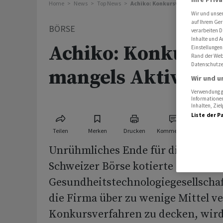
Home
News
Top News
Achiko: Konkursverfahren mangel
Wir und unse
auf Ihrem Ger
BÖRSE
verarbeiten D
Inhalte und A
Achiko: Konkursv
Einstellungen
Rand der Webs
Datenschutze
mangels Aktiven ei
Wir und u
Verwendung ge
Informationen
Inhalten, Zi
Liste der P
Teilen
Merken
Drucken
Kommentare
Unrühmliches Ende für die ehemal
Schweizer Börse kotierte indonesi
Gesundheitstechnologiegesellschaf
die Firma über zu wenige Mittel v
Konkursverfahren zu decken, wird