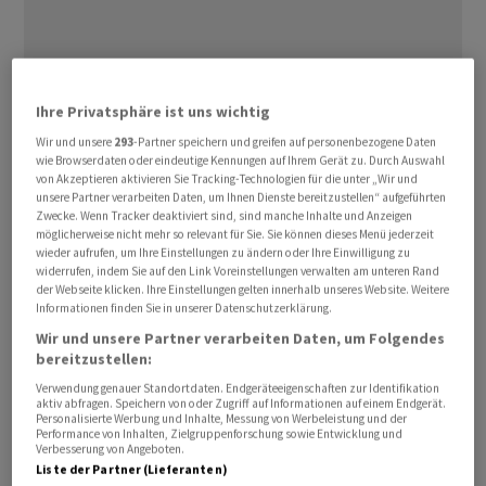
Zum Wachstum beigetragen haben sowohl das
Ihre Privatsphäre ist uns wichtig
Segment Gesundheitswesen mit der Klinikgruppe Swiss
Wir und unsere
293
-Partner speichern und greifen auf personenbezogene Daten
wie Browserdaten oder eindeutige Kennungen auf Ihrem Gerät zu. Durch Auswahl
Medical Network als auch die Hoteltochter MRH
von Akzeptieren aktivieren Sie Tracking-Technologien für die unter „Wir und
Switzerland. Einen substanziellen Beitrag leistete
unsere Partner verarbeiten Daten, um Ihnen Dienste bereitzustellen“ aufgeführten
Zwecke. Wenn Tracker deaktiviert sind, sind manche Inhalte und Anzeigen
zudem die Immobilien-Sparte, so
Aevis
Victoria.
möglicherweise nicht mehr so relevant für Sie. Sie können dieses Menü jederzeit
wieder aufrufen, um Ihre Einstellungen zu ändern oder Ihre Einwilligung zu
Der konsolidierte Nettoumsatz erhöhte sich per 31.
widerrufen, indem Sie auf den Link Voreinstellungen verwalten am unteren Rand
der Webseite klicken. Ihre Einstellungen gelten innerhalb unseres Website. Weitere
März 2026 um 1,8 Prozent auf 299,1 Millionen Franken,
Informationen finden Sie in unserer Datenschutzerklärung.
wie die Gruppe am Dienstag mitteilte. Der operative
Wir und unsere Partner verarbeiten Daten, um Folgendes
Gewinn auf Stufe EBITDA erhöhte sich um 19 Prozent
bereitzustellen:
auf 44,8 Millionen. Unter dem Strich resultierte ein
Verwendung genauer Standortdaten. Endgeräteeigenschaften zur Identifikation
aktiv abfragen. Speichern von oder Zugriff auf Informationen auf einem Endgerät.
Nettoergebnis vor Minderheiten von 18,8 Millionen nach
Personalisierte Werbung und Inhalte, Messung von Werbeleistung und der
12,3 Millionen in der Vorjahresperiode.
Performance von Inhalten, Zielgruppenforschung sowie Entwicklung und
Verbesserung von Angeboten.
Liste der Partner (Lieferanten)