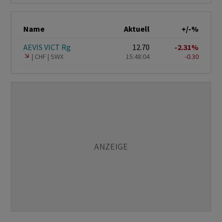
Name
Aktuell
+/-%
AEVIS VICT Rg
12.70
-2.31%
CHF
SWX
15:48:04
-0.30