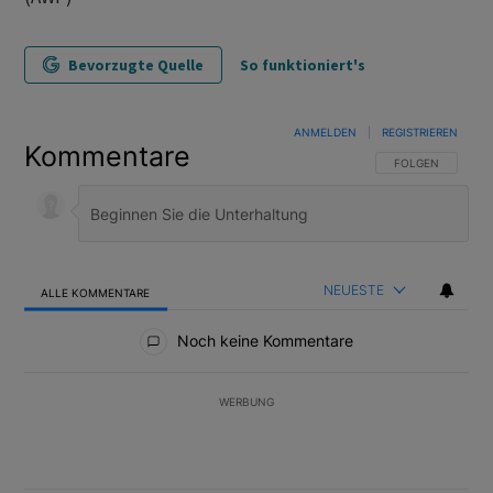
Bevorzugte Quelle
So funktioniert's
ANMELDEN
|
REGISTRIEREN
Kommentare
FOLGE DIESER U
FOLGEN
NEUESTE
ALLE KOMMENTARE
Alle Kommentare
Noch keine Kommentare
WERBUNG