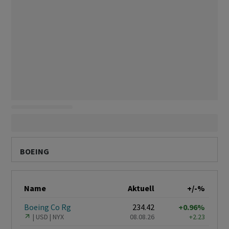
BOEING
Name
Aktuell
+/-%
Boeing Co Rg
234.42
+0.96%
USD
NYX
08.08.26
+2.23