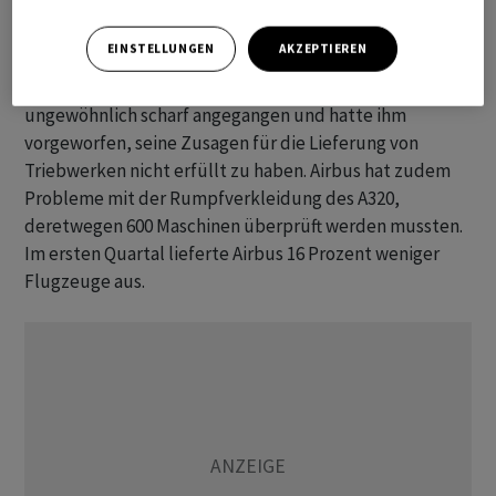
Der weltweit führende ‌Flugzeugbauer hat derzeit
EINSTELLUNGEN
AKZEPTIEREN
Probleme mit seinem Triebwerkslieferanten Pratt &
Whitney. Faury war das Unternehmen im Februar
ungewöhnlich scharf angegangen ​und hatte ​ihm
vorgeworfen, seine ⁠Zusagen für die Lieferung von
Triebwerken ​nicht erfüllt zu ⁠haben. Airbus hat zudem
Probleme mit der Rumpfverkleidung ‌des A320,
deretwegen 600 Maschinen überprüft werden mussten.
Im ersten Quartal lieferte Airbus 16 Prozent ‌weniger
Flugzeuge aus.