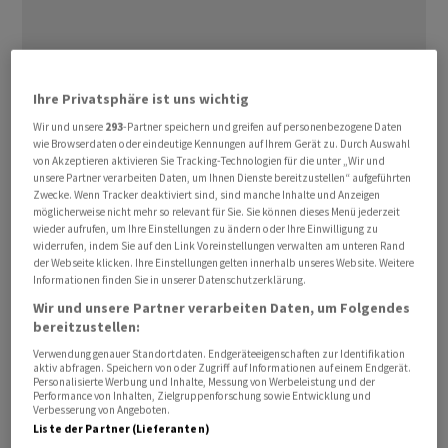
Ihre Privatsphäre ist uns wichtig
Der
Boeing
-Konkurrent habe Tausende Mitarbeiter
angewiesen, die ⁠Ausgaben zu reduzieren, sagten drei
Wir und unsere
293
-Partner speichern und greifen auf personenbezogene Daten
wie Browserdaten oder eindeutige Kennungen auf Ihrem Gerät zu. Durch Auswahl
Branchenexperten. Dabei gehe es unter anderem ‌um
von Akzeptieren aktivieren Sie Tracking-Technologien für die unter „Wir und
den Einsatz von Dienstleistern ‌in der Sparte mit
unsere Partner verarbeiten Daten, um Ihnen Dienste bereitzustellen“ aufgeführten
Zwecke. Wenn Tracker deaktiviert sind, sind manche Inhalte und Anzeigen
Passagiermaschinen. ​Als Begründung habe
Airbus
zum
möglicherweise nicht mehr so relevant für Sie. Sie können dieses Menü jederzeit
einen auf die weltweit unsichere Wirtschaftslage, zum
wieder aufrufen, um Ihre Einstellungen zu ändern oder Ihre Einwilligung zu
widerrufen, indem Sie auf den Link Voreinstellungen verwalten am unteren Rand
anderen auf anhaltende Probleme mit der Lieferkette
der Webseite klicken. Ihre Einstellungen gelten innerhalb unseres Website. Weitere
verwiesen.
Airbus
lehnte eine Stellungnahme ab.
Informationen finden Sie in unserer Datenschutzerklärung.
Wir und unsere Partner verarbeiten Daten, um Folgendes
Noch ‌im vergangenen Monat hatte Airbus-Chef
bereitzustellen:
Guillaume Faury Analysten gegenüber gesagt, dass der
Verwendung genauer Standortdaten. Endgeräteeigenschaften zur Identifikation
aktiv abfragen. Speichern von oder Zugriff auf Informationen auf einem Endgerät.
Iran-Krieg keine unmittelbaren Auswirkungen auf das ​
Personalisierte Werbung und Inhalte, Messung von Werbeleistung und der
Performance von Inhalten, Zielgruppenforschung sowie Entwicklung und
Geschäft habe. Airbus sei jedoch besorgt, dass ​der hohe
Verbesserung von Angeboten.
Ölpreis
die ​Ausgaben für einige Teile in die Höhe treibe.
Liste der Partner (Lieferanten)