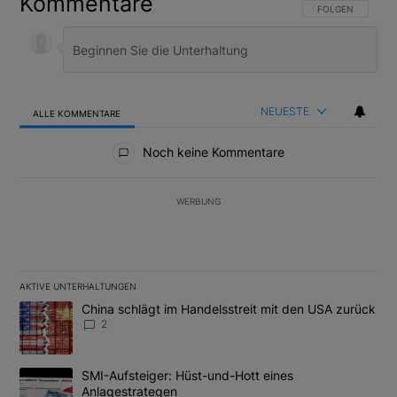
Kommentare
FOLGE DIESER U
FOLGEN
NEUESTE
ALLE KOMMENTARE
Alle Kommentare
Noch keine Kommentare
WERBUNG
AKTIVE UNTERHALTUNGEN
Das Folgende ist eine Liste der am meisten kommentierten Artikel
Ein Trendartikel mit dem Titel "China schlägt im Handelsstreit m
China schlägt im Handelsstreit mit den USA zurück
2
Ein Trendartikel mit dem Titel "SMI-Aufsteiger: Hüst-und-Hott e
SMI-Aufsteiger: Hüst-und-Hott eines
Anlagestrategen