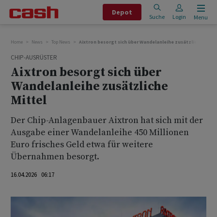
Depot
Suche
Login
Menu
Home
News
Top News
Aixtron besorgt sich über Wandelanleihe zusätzliche Mitte
CHIP-AUSRÜSTER
Aixtron besorgt sich über
Wandelanleihe zusätzliche
Mittel
Der Chip-Anlagenbauer Aixtron hat sich mit der
Ausgabe einer ‌Wandelanleihe 450 ⁠Millionen
Euro frisches Geld etwa für weitere
⁠Übernahmen besorgt.
16.04.2026 06:17