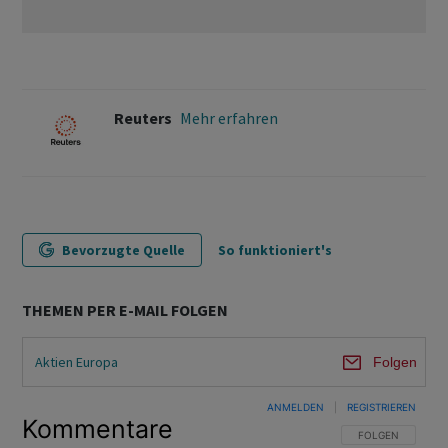
Reuters
Mehr erfahren
Bevorzugte Quelle
So funktioniert's
THEMEN PER E-MAIL FOLGEN
Aktien Europa
Folgen
ANMELDEN
|
REGISTRIEREN
Kommentare
FOLGE DIESER U
FOLGEN