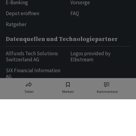
E-Banking
Vorsorge
Depot eröffnen
FAQ
Ratgeber
Datenquellen und Technologiepartner
Allfunds Tech Solutions
Logos provided by
Switzerland AG
Elbstream
SIX Financial Information
AG
Teilen
Merken
Kommentare
Ringier AG | Ringier Medien Schweiz
16
weitere Publikationen