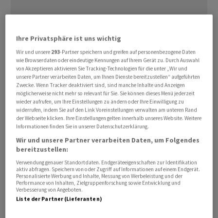
Ihre Privatsphäre ist uns wichtig
Wir und unsere
293
-Partner speichern und greifen auf personenbezogene Daten
wie Browserdaten oder eindeutige Kennungen auf Ihrem Gerät zu. Durch Auswahl
von Akzeptieren aktivieren Sie Tracking-Technologien für die unter „Wir und
Als Verwendungszweck seien unter anderem
unsere Partner verarbeiten Daten, um Ihnen Dienste bereitzustellen“ aufgeführten
Zwecke. Wenn Tracker deaktiviert sind, sind manche Inhalte und Anzeigen
«Investitionen zur Unterstützung des ‌organischen
möglicherweise nicht mehr so relevant für Sie. Sie können dieses Menü jederzeit
Wachstums sowie Akquisitionen und Aktienrückkäufe»
wieder aufrufen, um Ihre Einstellungen zu ändern oder Ihre Einwilligung zu
widerrufen, indem Sie auf den Link Voreinstellungen verwalten am unteren Rand
‌denkbar, teilte
Aixtron
am Mittwochabend in
der Webseite klicken. Ihre Einstellungen gelten innerhalb unseres Website. Weitere
Herzogenrath bei Aachen mit. Die Wandelanleihe läuft
Informationen finden Sie in unserer Datenschutzerklärung.
über fünf Jahre bis April 2031. Der Umtausch in
Aixtron
-
Wir und unsere Partner verarbeiten Daten, um Folgendes
Aktien lohnt sich für ‌die Zeichner der Anleihe, wenn der
bereitzustellen:
Aktienkurs bis dahin um 30 Prozent auf mehr als 51 ​Euro
Verwendung genauer Standortdaten. Endgeräteeigenschaften zur Identifikation
aktiv abfragen. Speichern von oder Zugriff auf Informationen auf einem Endgerät.
steigt. Das Volumen der Anleihe ​entspricht einem Anteil
Personalisierte Werbung und Inhalte, Messung von Werbeleistung und der
Performance von Inhalten, Zielgruppenforschung sowie Entwicklung und
von ​knapp acht Prozent am Aixtron-Grundkapital.
Verbesserung von Angeboten.
Liste der Partner (Lieferanten)
Der Referenzkurs von 38,75 Euro ‌sei über eine