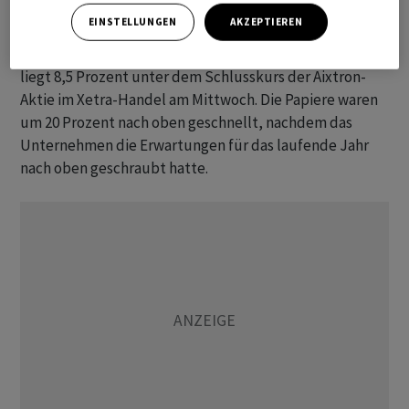
Platzierung von Aixtron-Aktien im Auftrag einiger
EINSTELLUNGEN
AKZEPTIEREN
Zeichner der Wandelanleihe ermittelt worden, die sich
damit ​gegen ​Kursschwankungen absichern wollten. Er
⁠liegt 8,5 Prozent unter ​dem Schlusskurs der Aixtron-
Aktie ⁠im Xetra-Handel am Mittwoch. Die Papiere waren
um ‌20 Prozent nach oben geschnellt, nachdem das
Unternehmen die Erwartungen für das laufende ‌Jahr
nach oben geschraubt hatte.