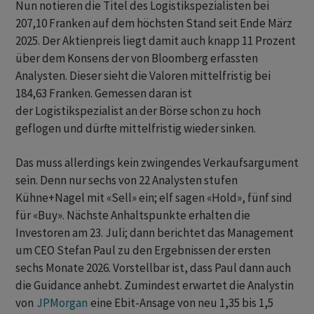
Nun notieren die Titel des Logistikspezialisten bei
207,10 Franken auf dem höchsten Stand seit Ende März
2025. Der Aktienpreis liegt damit auch knapp 11 Prozent
über dem Konsens der von Bloomberg erfassten
Analysten. Dieser sieht die Valoren mittelfristig bei
184,63 Franken. Gemessen daran ist
der Logistikspezialist an der Börse schon zu hoch
geflogen und dürfte mittelfristig wieder sinken.
Das muss allerdings kein zwingendes Verkaufsargument
sein. Denn nur sechs von 22 Analysten stufen
Kühne+Nagel mit «Sell» ein; elf sagen «Hold», fünf sind
für «Buy». Nächste Anhaltspunkte erhalten die
Investoren am 23. Juli; dann berichtet das Management
um CEO Stefan Paul zu den Ergebnissen der ersten
sechs Monate 2026. Vorstellbar ist, dass Paul dann auch
die Guidance anhebt. Zumindest erwartet die Analystin
von
JPMorgan
eine Ebit-Ansage von neu 1,35 bis 1,5