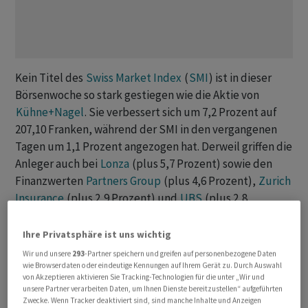
Kein Titel des
Swiss Market Index
(
SMI
) ist in dieser
Börsenwoche so stark gestiegen wie die Aktie von
Kühne+Nagel
. Sie verbessert sich um 7,2 Prozent auf
207,10 Franken, während der SMI in den vergangenen
Tagen um 1,1 Prozent angezogen hat. Derweil griffen die
Anleger auch bei
Lonza
(plus 5,7 Prozent) sowie den
Finanzwerten
Partners Group
(plus 4,6 Prozent),
Zurich
Insurance
(plus 2,9 Prozent) und
UBS
(plus 2,8
Prozent) zu. Schwach waren hingegen die Valoren von
Swisscom
(minus 4,5 Prozent) und
Logitech
(minus 3,3
Ihre Privatsphäre ist uns wichtig
Prozent).
Wir und unsere
293
-Partner speichern und greifen auf personenbezogene Daten
wie Browserdaten oder eindeutige Kennungen auf Ihrem Gerät zu. Durch Auswahl
von Akzeptieren aktivieren Sie Tracking-Technologien für die unter „Wir und
Ein Grund für die Avancen der
Kühne+Nagel
-Aktien in
unsere Partner verarbeiten Daten, um Ihnen Dienste bereitzustellen“ aufgeführten
den vergangenen Handelstagen sind positive
Zwecke. Wenn Tracker deaktiviert sind, sind manche Inhalte und Anzeigen