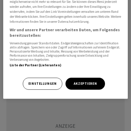
möglicherweise nicht mehr so relevant für Sie. Sie können dieses Menü jederzeit
Nachrichten aus der Branche. Die dänische Reederei
wieder aufrufen, um Ihre Einstellungen zu ändern oder Ihre Einwilligung zu
Moller-
Maersk
hatte Anfang Woche die eigene Prognose
widerrufen, indem Sie auf den Link Voreinstellungen verwalten am unteren Rand
der Webseite klicken. Ihre Einstellungen gelten innerhalb unseres Website. Weitere
für das Geschäftsjahr 2026 erhöht. So wurden die
Informationen finden Sie in unserer Datenschutzerklärung.
Spannen für den Gewinn auf Stufe Ebitda und auf Stufe
Wir und unsere Partner verarbeiten Daten, um Folgendes
Ebit deutlich nach oben verschoben. Dies basiere auf
bereitzustellen:
einem erwarteten Mengenwachstum des globalen
Verwendung genauer Standortdaten. Endgeräteeigenschaften zur Identifikation
Containermarktes von etwa 4 Prozent im Gesamtjahr
aktiv abfragen. Speichern von oder Zugriff auf Informationen auf einem Endgerät.
Personalisierte Werbung und Inhalte, Messung von Werbeleistung und der
2026. Damit zeigte sich der Konzern zuversichtlicher für
Performance von Inhalten, Zielgruppenforschung sowie Entwicklung und
Verbesserung von Angeboten.
die Entwicklung des weltweite Containermarktes als
Liste der Partner (Lieferanten)
bislang. Zuvor rechnete man mit einem
Mengenwachstum von 2 bis 4 Prozent.
EINSTELLUNGEN
AKZEPTIEREN