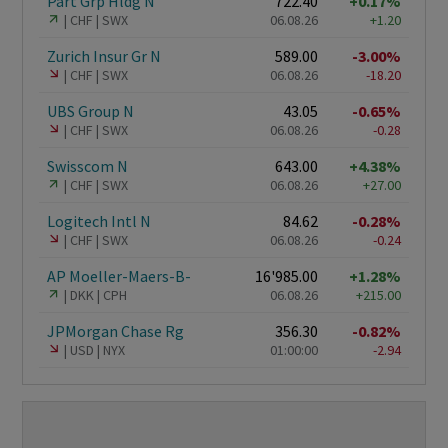
Part Grp Hldg N
722.40
+0.17%
CHF
SWX
06.08.26
+1.20
Zurich Insur Gr N
589.00
-3.00%
CHF
SWX
06.08.26
-18.20
UBS Group N
43.05
-0.65%
CHF
SWX
06.08.26
-0.28
Swisscom N
643.00
+4.38%
CHF
SWX
06.08.26
+27.00
Logitech Intl N
84.62
-0.28%
CHF
SWX
06.08.26
-0.24
AP Moeller-Maers-B-
16'985.00
+1.28%
DKK
CPH
06.08.26
+215.00
JPMorgan Chase Rg
356.30
-0.82%
USD
NYX
01:00:00
-2.94