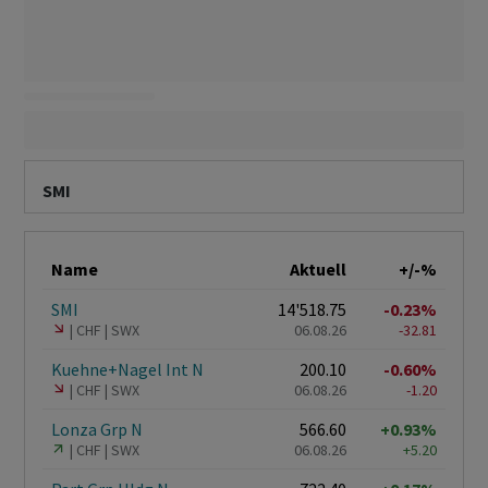
SMI
Name
Aktuell
+/-%
SMI
14'518.75
-0.23%
CHF
SWX
06.08.26
-32.81
Kuehne+Nagel Int N
200.10
-0.60%
CHF
SWX
06.08.26
-1.20
Lonza Grp N
566.60
+0.93%
CHF
SWX
06.08.26
+5.20