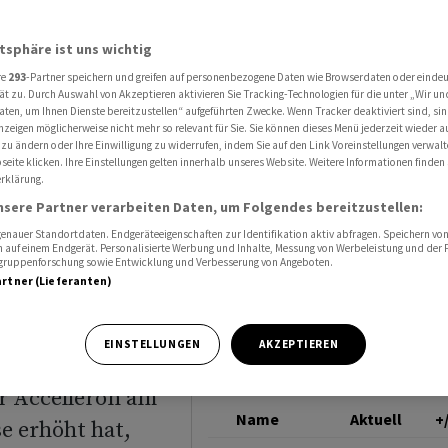
: Analysten sehen Accelleron noch höher
ACCELLERON IND N
atsphäre ist uns wichtig
re
293
-Partner speichern und greifen auf personenbezogene Daten wie Browserdaten oder einde
es
ät zu. Durch Auswahl von Akzeptieren aktivieren Sie Tracking-Technologien für die unter „Wir un
aten, um Ihnen Dienste bereitzustellen“ aufgeführten Zwecke. Wenn Tracker deaktiviert sind, s
nzeigen möglicherweise nicht mehr so relevant für Sie. Sie können dieses Menü jederzeit wieder a
sten
 zu ändern oder Ihre Einwilligung zu widerrufen, indem Sie auf den Link Voreinstellungen verwal
eite klicken. Ihre Einstellungen gelten innerhalb unseres Website. Weitere Informationen finden 
rklärung.
noch
nsere Partner verarbeiten Daten, um Folgendes bereitzustellen:
nauer Standortdaten. Endgeräteeigenschaften zur Identifikation aktiv abfragen. Speichern von 
 auf einem Endgerät. Personalisierte Werbung und Inhalte, Messung von Werbeleistung und der
elgruppenforschung sowie Entwicklung und Verbesserung von Angeboten.
artner (Lieferanten)
EINSTELLUNGEN
AKZEPTIEREN
r Accelleron am
Name
Aktuell
+
 erhöht hat,