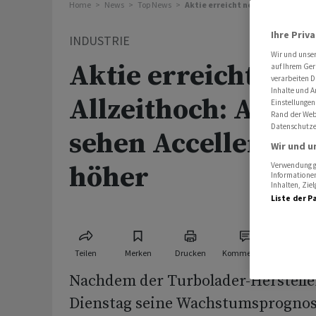
Home
News
Top News
Aktie erreicht neues Allzeithoch
Ihre Priv
INDUSTRIE
Wir und unse
Aktie erreicht neu
auf Ihrem Ger
verarbeiten D
Inhalte und A
Allzeithoch: Analy
Einstellungen
Rand der Webs
Datenschutze
sehen Accelleron 
Wir und u
höher
Verwendung ge
Informationen
Inhalten, Zi
Liste der P
Teilen
Merken
Drucken
Kommentare
Nachdem der Turbolader-Herstelle
Dienstag seine Wachstumsprognose