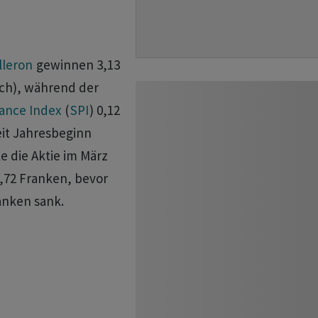
lleron
gewinnen 3,13
och), während der
ance Index
(
SPI
) 0,12
eit Jahresbeginn
e die Aktie im März
,72 Franken, bevor
anken sank.