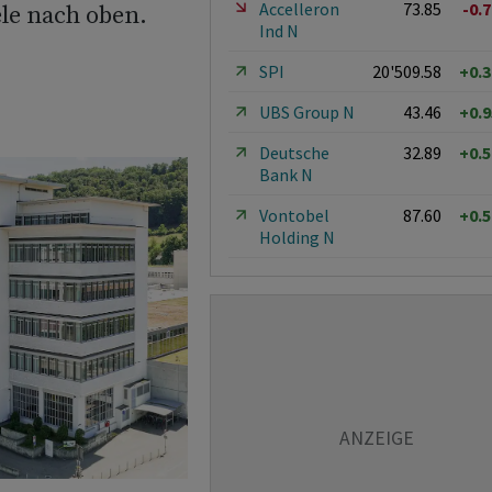
Accelleron
73.85
-0.
le nach oben.
Ind N
SPI
20'509.58
+0.
UBS Group N
43.46
+0.
Deutsche
32.89
+0.
Bank N
Vontobel
87.60
+0.
Holding N