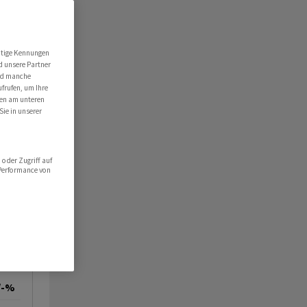
utige Kennungen
d unsere Partner
ind manche
ufrufen, um Ihre
ten am unteren
Sie in unserer
oder Zugriff auf
 Performance von
/-%