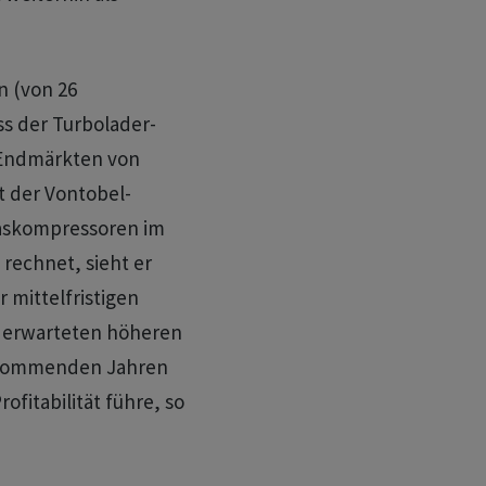
n (von 26
s der Turbolader-
e-Endmärkten von
t der Vontobel-
Gaskompressoren im
rechnet, sieht er
r mittelfristigen
r erwarteten höheren
 kommenden Jahren
fitabilität führe, so