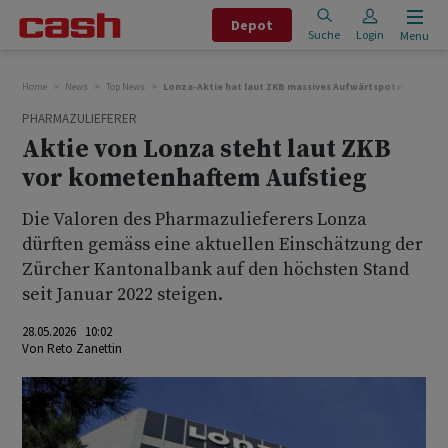
Depot
Suche
Login
Menu
Home
News
Top News
Lonza-Aktie hat laut ZKB massives Aufwärtspotenzial
PHARMAZULIEFERER
Aktie von Lonza steht laut ZKB
vor kometenhaftem Aufstieg
Die Valoren des Pharmazulieferers Lonza
dürften gemäss eine aktuellen Einschätzung der
Zürcher Kantonalbank auf den höchsten Stand
seit Januar 2022 steigen.
28.05.2026 10:02
Von
Reto Zanettin