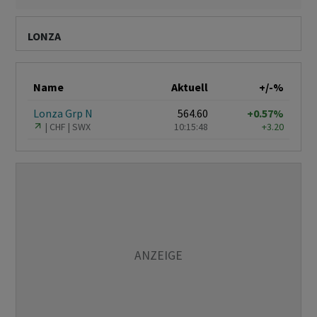
LONZA
Name
Aktuell
+/-%
Lonza Grp N
564.60
+0.57%
CHF
SWX
10:15:48
+3.20