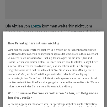
Die Aktien von
Lonza
kommen weiterhin nicht vom
Fleck. Am Donnerstag geben sie 1,27 Prozent auf 490,50
Franken nach. Damit bewegen sie sich noch immer
Ihre Privatsphäre ist uns wichtig
deutlich unter der Marke von 550 Franken, die sie
zuletzt vor dem im Januar präsentierten Jahresbericht
Wir und unsere
293
-Partner speichern und greifen auf personenbezogene Daten
wie Browserdaten oder eindeutige Kennungen auf Ihrem Gerät zu. Durch Auswahl
2025 gehalten hatten.
von Akzeptieren aktivieren Sie Tracking-Technologien für die unter „Wir und
unsere Partner verarbeiten Daten, um Ihnen Dienste bereitzustellen“ aufgeführten
Zwecke. Wenn Tracker deaktiviert sind, sind manche Inhalte und Anzeigen
Der Zahlenkranz lag insgesamt in, teilweise leicht über
möglicherweise nicht mehr so relevant für Sie. Sie können dieses Menü jederzeit
den Erwartungen. Dennoch fiel die Aktie. Die an sich
wieder aufrufen, um Ihre Einstellungen zu ändern oder Ihre Einwilligung zu
widerrufen, indem Sie auf den Link Voreinstellungen verwalten am unteren Rand
guten Nachrichten zum Geschäftsgang des in Basel
der Webseite klicken. Ihre Einstellungen gelten innerhalb unseres Website. Weitere
ansässigen Unternehmens gingen offenbar in den
Informationen finden Sie in unserer Datenschutzerklärung.
Negativmeldungen zur geopolitischen Situation unter.
Wir und unsere Partner verarbeiten Daten, um Folgendes
bereitzustellen:
Die Zürcher Kantonalbank (ZKB) attestiert dem
Verwendung genauer Standortdaten. Endgeräteeigenschaften zur Identifikation