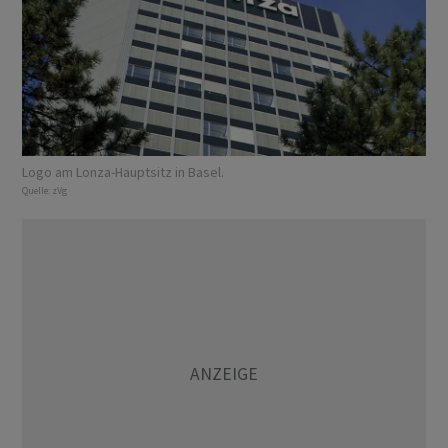
Logo am Lonza-Hauptsitz in Basel.
Quelle:
zVg