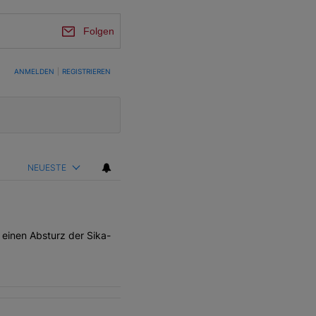
Folgen
TUNG, UM BENACHRICHTIGT ZU WERDEN, WENN NEUE KOMMENTARE VERÖFFENTLICHT WE
ANMELDEN
|
REGISTRIEREN
NEUESTE
 einen Absturz der Sika-