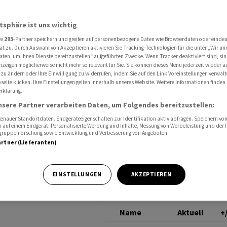
ika im Höhenflug
SIKA
atsphäre ist uns wichtig
re
293
-Partner speichern und greifen auf personenbezogene Daten wie Browserdaten oder einde
h Zahlen
ät zu. Durch Auswahl von Akzeptieren aktivieren Sie Tracking-Technologien für die unter „Wir un
aten, um Ihnen Dienste bereitzustellen“ aufgeführten Zwecke. Wenn Tracker deaktiviert sind, s
nzeigen möglicherweise nicht mehr so relevant für Sie. Sie können dieses Menü jederzeit wieder a
 zu ändern oder Ihre Einwilligung zu widerrufen, indem Sie auf den Link Voreinstellungen verwal
eite klicken. Ihre Einstellungen gelten innerhalb unseres Website. Weitere Informationen finden 
rklärung.
nsere Partner verarbeiten Daten, um Folgendes bereitzustellen:
nauer Standortdaten. Endgeräteeigenschaften zur Identifikation aktiv abfragen. Speichern von 
 auf einem Endgerät. Personalisierte Werbung und Inhalte, Messung von Werbeleistung und der
elgruppenforschung sowie Entwicklung und Verbesserung von Angeboten.
artner (Lieferanten)
ika ziehen am
EINSTELLUNGEN
AKZEPTIEREN
tlich an.
Name
Aktuell
+