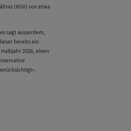
ltnis (KGV) von etwa
ies sagt ausserdem,
ieser bereits ein
Halbjahr 2026, einen
nservative
rücksichtigt».