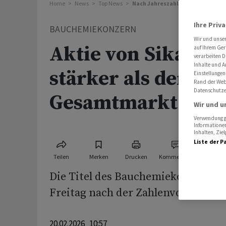
Home
News
Top News
Nach Jahreszahlen: Aktien von S
Ihre Priv
BAUCHEMIEKONZERN
Wir und unse
Aktie von Sika nac
auf Ihrem Ger
verarbeiten D
Inhalte und A
stärker als der
Einstellungen
Rand der Webs
Datenschutze
Gesamtmarkt
Wir und u
Verwendung ge
Informationen
Inhalten, Zi
Liste der P
Teilen
Merken
Drucken
Kommentare
Die Titel des Bauchemiekonzerns S
Freitag nach der Zahlenvorlage deu
20.02.2026 10:57