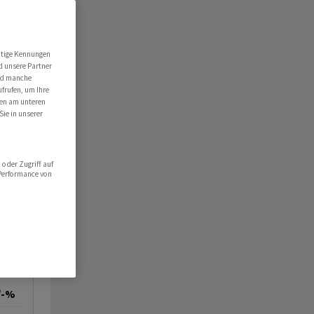
utige Kennungen
d unsere Partner
ind manche
ufrufen, um Ihre
ten am unteren
Sie in unserer
oder Zugriff auf
 Performance von
/-%