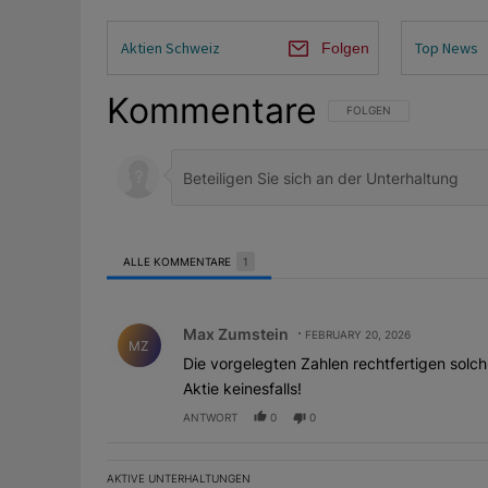
Aktien Schweiz
Top News
Folgen
Kommentare
FOLGE DIESER UNTERHAL
FOLGEN
ALLE KOMMENTARE
1
Alle Kommentare
Kommentar von Max Zumstein.
Max Zumstein
FEBRUARY 20, 2026
MZ
Die vorgelegten Zahlen rechtfertigen solch
Aktie keinesfalls!
ANTWORT
0
0
AKTIVE UNTERHALTUNGEN