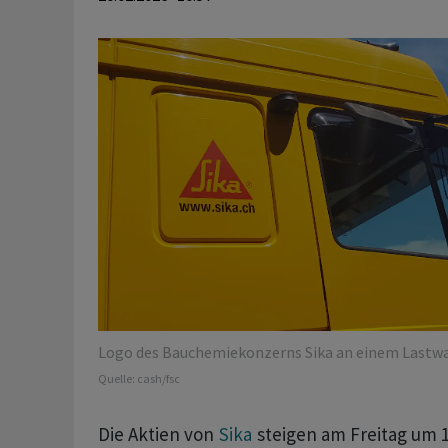
Logo des Bauchemiekonzerns Sika an einem Lastw
Quelle:
cash/fsc
Die Aktien von
Sika
steigen am Freitag um 1