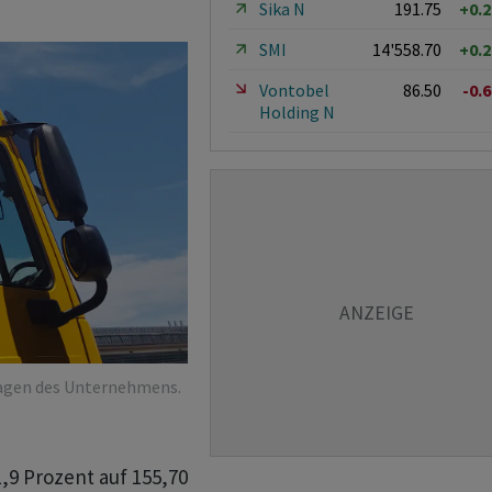
Sika N
191.75
+0.
SMI
14'558.70
+0.
Vontobel
86.50
-0.
Holding N
agen des Unternehmens.
,9 Prozent auf 155,70