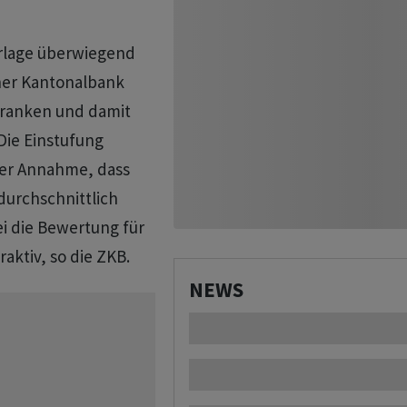
orlage überwiegend
her Kantonalbank
 Franken und damit
Die Einstufung
der Annahme, dass
durchschnittlich
ei die Bewertung für
ktiv, so die ZKB.
NEWS