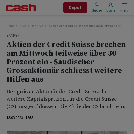
Depot
Suche
Login
Menu
Home
News
Top News
Aktien der Credit Suisse brechen am Mittwoch teilweise übe
BANKEN
Aktien der Credit Suisse brechen
am Mittwoch teilweise über 30
Prozent ein - Saudischer
Grossaktionär schliesst weitere
Hilfen aus
Der grösste Aktionär der Credit Suisse hat
weitere Kapitalspritzen für die Credit Suisse
(CS) ausgeschlossen. Die Aktie der CS bricht ein.
15.03.2023 17:55