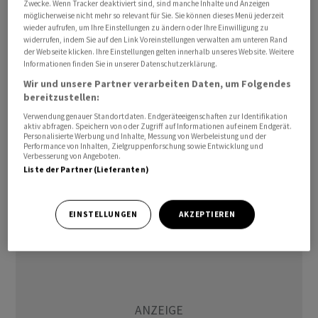
Zwecke. Wenn Tracker deaktiviert sind, sind manche Inhalte und Anzeigen
ausgeschlossen. Zur Begründung verwies der Präsident
möglicherweise nicht mehr so relevant für Sie. Sie können dieses Menü jederzeit
wieder aufrufen, um Ihre Einstellungen zu ändern oder Ihre Einwilligung zu
der saudischen Bank auf regulatorische Probleme, die
widerrufen, indem Sie auf den Link Voreinstellungen verwalten am unteren Rand
bei einer Erhöhung des knapp unter 10 Prozent
der Webseite klicken. Ihre Einstellungen gelten innerhalb unseres Website. Weitere
Informationen finden Sie in unserer Datenschutzerklärung.
liegenden Anteils auftreten würden.
Wir und unsere Partner verarbeiten Daten, um Folgendes
bereitzustellen:
"Die Antwort ist ein absolutes Nein aus vielen Gründen,
Verwendung genauer Standortdaten. Endgeräteeigenschaften zur Identifikation
von denen die einfachsten regulatorische und
aktiv abfragen. Speichern von oder Zugriff auf Informationen auf einem Endgerät.
Personalisierte Werbung und Inhalte, Messung von Werbeleistung und der
statutarische sind", sagte SNB-Präsident Ammar Al
Performance von Inhalten, Zielgruppenforschung sowie Entwicklung und
Khudairy in dem Interview auf die Frage, ob er bereit
Verbesserung von Angeboten.
Liste der Partner (Lieferanten)
sei, die Credit Suisse zu unterstützen, wenn es einen
Bedarf an zusätzlicher Liquidität gäbe.
EINSTELLUNGEN
AKZEPTIEREN