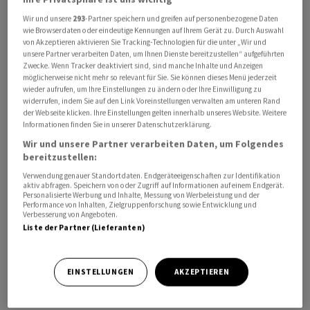
Wir und unsere
293
-Partner speichern und greifen auf personenbezogene Daten
wie Browserdaten oder eindeutige Kennungen auf Ihrem Gerät zu. Durch Auswahl
von Akzeptieren aktivieren Sie Tracking-Technologien für die unter „Wir und
unsere Partner verarbeiten Daten, um Ihnen Dienste bereitzustellen“ aufgeführten
Wie die US-Fluggesellschaft Alaska Airlines der
Zwecke. Wenn Tracker deaktiviert sind, sind manche Inhalte und Anzeigen
französischen Nachrichtenagentur AFP mitteilte,
möglicherweise nicht mehr so relevant für Sie. Sie können dieses Menü jederzeit
wieder aufrufen, um Ihre Einstellungen zu ändern oder Ihre Einwilligung zu
ereignete sich der Computer-Ausfall am Sonntagabend.
widerrufen, indem Sie auf den Link Voreinstellungen verwalten am unteren Rand
Dieser wirke sich auf den Flugbetrieb aus, hiess es
der Webseite klicken. Ihre Einstellungen gelten innerhalb unseres Website. Weitere
Informationen finden Sie in unserer Datenschutzerklärung.
weiter. Die Fluggesellschaft habe daher «eine
vorübergehende, systemweite Unterbrechung» ihrer
Wir und unsere Partner verarbeiten Daten, um Folgendes
bereitzustellen:
Flüge veranlasst, «bis das Problem behoben ist».
Verwendung genauer Standortdaten. Endgeräteeigenschaften zur Identifikation
aktiv abfragen. Speichern von oder Zugriff auf Informationen auf einem Endgerät.
Betroffen sind demnach auch Maschinen der
Personalisierte Werbung und Inhalte, Messung von Werbeleistung und der
Performance von Inhalten, Zielgruppenforschung sowie Entwicklung und
Tochtergesellschaft Horizon Air. Die US-
Verbesserung von Angeboten.
Liste der Partner (Lieferanten)
Flugaufsichtsbehörde FAA teilte mit, dass das
Unternehmen einen Flugstopp für sämtliche Maschinen
beantragt habe.
EINSTELLUNGEN
AKZEPTIEREN
Zuletzt geriet Alaska Airlines vor allem wegen