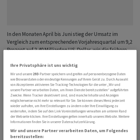
In den Monaten April bis Juni stieg der Umsatz im
Vergleich zum entsprechenden Vorjahresquartal um 9,2
Prozent auf 2,40 Milliarden US-Dollar, wie die frühere
Novartis-Tochter am späten Dienstagabend mitteilte.
Zu konstanten Währungen betrug das Wachstum gar 12
Ihre Privatsphäre ist uns wichtig
Prozent.
Wir und unsere
293
-Partner speichern und greifen auf personenbezogene Daten
wie Browserdaten oder eindeutige Kennungen auf Ihrem Gerät zu. Durch Auswahl
von Akzeptieren aktivieren Sie Tracking-Technologien für die unter „Wir und
Die operative Marge des Konzerns kam bei 11,2 Prozent
unsere Partner verarbeiten Daten, um Ihnen Dienste bereitzustellen“ aufgeführten
Zwecke. Wenn Tracker deaktiviert sind, sind manche Inhalte und Anzeigen
zu liegen (VJ 9,1 Prozent), die operative Kernmarge bei
möglicherweise nicht mehr so relevant für Sie. Sie können dieses Menü jederzeit
19,9 Prozent (VJ 18,4 Prozent). Unter dem Strich schrieb
wieder aufrufen, um Ihre Einstellungen zu ändern oder Ihre Einwilligung zu
das Unternehmen, das Konsumentinnen und
widerrufen, indem Sie auf den Link Voreinstellungen verwalten am unteren Rand
der Webseite klicken. Ihre Einstellungen gelten innerhalb unseres Website. Weitere
Konsumenten vor allem für seine Kontaktlinsen
Informationen finden Sie in unserer Datenschutzerklärung.
kennen, einen Reingewinn von 169 Millionen US-Dollar
Wir und unsere Partner verarbeiten Daten, um Folgendes
(VJ 148 Mio). Der Gewinn pro Aktie (EPS) wurde derweil
bereitzustellen: