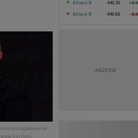
Allianz N
440.30
+0.
Allianz N
440.60
-0.
 Versicherungskonzerns
gital X in Köln.