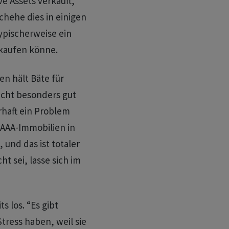
ve Assets verkauft,
hehe dies in einigen
typischerweise ein
 kaufen könne.
n hält Bäte für
nicht besonders gut
rhaft ein Problem
 AAA-Immobilien in
 und das ist totaler
t sei, lasse sich im
 los. “Es gibt
Stress haben, weil sie