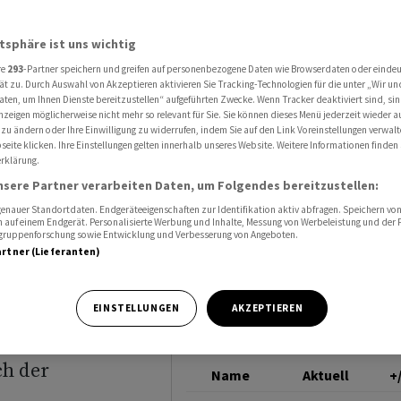
nbruch als grosse Chance
ALLIANZ
atsphäre ist uns wichtig
re
293
-Partner speichern und greifen auf personenbezogene Daten wie Browserdaten oder einde
ät zu. Durch Auswahl von Akzeptieren aktivieren Sie Tracking-Technologien für die unter „Wir un
aten, um Ihnen Dienste bereitzustellen“ aufgeführten Zwecke. Wenn Tracker deaktiviert sind, s
nzeigen möglicherweise nicht mehr so relevant für Sie. Sie können dieses Menü jederzeit wieder a
ch als
 zu ändern oder Ihre Einwilligung zu widerrufen, indem Sie auf den Link Voreinstellungen verwal
eite klicken. Ihre Einstellungen gelten innerhalb unseres Website. Weitere Informationen finden 
rklärung.
nsere Partner verarbeiten Daten, um Folgendes bereitzustellen:
nauer Standortdaten. Endgeräteeigenschaften zur Identifikation aktiv abfragen. Speichern von 
 auf einem Endgerät. Personalisierte Werbung und Inhalte, Messung von Werbeleistung und der
elgruppenforschung sowie Entwicklung und Verbesserung von Angeboten.
artner (Lieferanten)
set-
EINSTELLUNGEN
AKZEPTIEREN
durch ein
ch der
Name
Aktuell
+