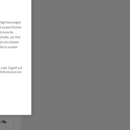
utige Kennungen
d unsere Partner
ind manche
ufrufen, um Ihre
ten am unteren
Sie in unserer
oder Zugriff auf
 Performance von
/-%