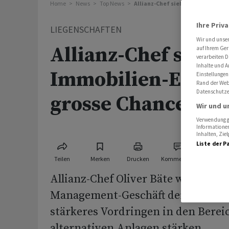
Home
News
Top News
Allianz-Chef sieht Immobilien-Ei
Ihre Priv
LIEGENSCHAFTEN
Wir und unse
Allianz-Chef sieht
auf Ihrem Ger
verarbeiten D
Inhalte und A
Immobilien-Einbru
Einstellungen
Rand der Webs
Datenschutze
grosse Chance
Wir und u
Verwendung ge
Informationen
Inhalten, Zi
Liste der P
Teilen
Merken
Drucken
Kommentare
Allianz-Chef Oliver Bäte will das As
Management-Geschäft der Allianz 
stärkeres Vordringen in den Berei
alternativen Anlagen stärken.