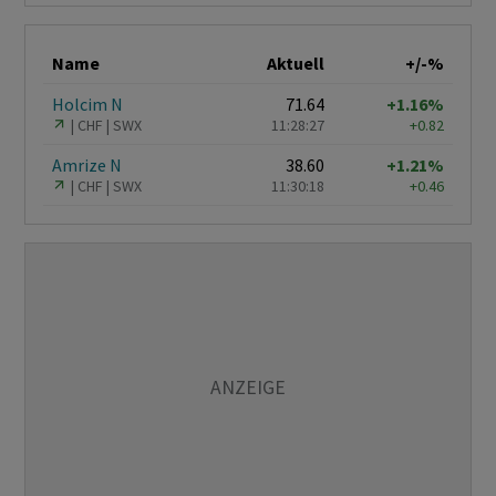
Name
Aktuell
+/-%
Holcim N
71.64
+1.16%
CHF
SWX
11:28:27
+0.82
Amrize N
38.60
+1.21%
CHF
SWX
11:30:18
+0.46