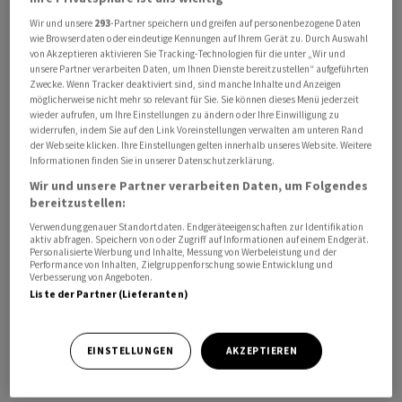
Wir und unsere
293
-Partner speichern und greifen auf personenbezogene Daten
wie Browserdaten oder eindeutige Kennungen auf Ihrem Gerät zu. Durch Auswahl
von Akzeptieren aktivieren Sie Tracking-Technologien für die unter „Wir und
unsere Partner verarbeiten Daten, um Ihnen Dienste bereitzustellen“ aufgeführten
Zwecke. Wenn Tracker deaktiviert sind, sind manche Inhalte und Anzeigen
möglicherweise nicht mehr so relevant für Sie. Sie können dieses Menü jederzeit
wieder aufrufen, um Ihre Einstellungen zu ändern oder Ihre Einwilligung zu
Der Umsatz sank um 0,7 Prozent auf 3,22 Milliarden US-
widerrufen, indem Sie auf den Link Voreinstellungen verwalten am unteren Rand
Dollar, wie das im Juni von
Holcim
abgespaltene
der Webseite klicken. Ihre Einstellungen gelten innerhalb unseres Website. Weitere
Informationen finden Sie in unserer Datenschutzerklärung.
Unternehmen
Amrize
am Mittwochabend mitteilte.
Angesichts des schwierigen Umfelds sei dies eine
Wir und unsere Partner verarbeiten Daten, um Folgendes
bereitzustellen:
«resiliente Performance».
Verwendung genauer Standortdaten. Endgeräteeigenschaften zur Identifikation
aktiv abfragen. Speichern von oder Zugriff auf Informationen auf einem Endgerät.
Der um Sonderkosten bereinigte operative Gewinn (Adj.
Personalisierte Werbung und Inhalte, Messung von Werbeleistung und der
Performance von Inhalten, Zielgruppenforschung sowie Entwicklung und
EBITDA) reduzierte sich um 5,6 Prozent auf 947
Verbesserung von Angeboten.
Liste der Partner (Lieferanten)
Millionen Dollar und das Reinergebnis um 9,5 Prozent
auf 428 Millionen.
EINSTELLUNGEN
AKZEPTIEREN
Für das Gesamtjahr 2025 wird ein Umsatz im Bereich von
11,4 bis 11,8 Milliarden Dollar, ein adjustierte EBITDA