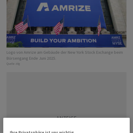
Logo von Amrize am Gebäude der New York Stock Exchange beim
Börsengang Ende Juni 2025.
Quelle:
zVg
Ihre Privatsphäre ist uns wichtig