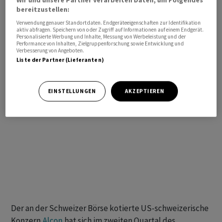
bereitzustellen:
Verwendung genauer Standortdaten. Endgeräteeigenschaften zur Identifikation
aktiv abfragen. Speichern von oder Zugriff auf Informationen auf einem Endgerät.
Personalisierte Werbung und Inhalte, Messung von Werbeleistung und der
Performance von Inhalten, Zielgruppenforschung sowie Entwicklung und
Verbesserung von Angeboten.
Liste der Partner (Lieferanten)
EINSTELLUNGEN
AKZEPTIEREN
Der an der Schweizer Börse kotierte US-schweizerische
Konzern
Alcon
hat sich im zweiten Quartal des