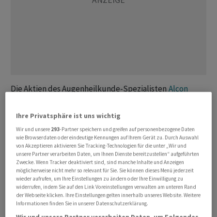
Die Aktien des Augenheilkunde-Spezialisten
Alcon
gewinnen 0,2 Prozent auf 74,1 Franken, während der
Gesamtmarkt gemessen am
Swiss Market Index
(
SMI
)
Ihre Privatsphäre ist uns wichtig
0,6 Prozent höher steht. Der Titel hat seit Jahresbeginn
Wir und unsere
293
-Partner speichern und greifen auf personenbezogene Daten
17 Prozent gewonnen und ist damit der fünftbeste Titel
wie Browserdaten oder eindeutige Kennungen auf Ihrem Gerät zu. Durch Auswahl
von Akzeptieren aktivieren Sie Tracking-Technologien für die unter „Wir und
im Schweizer Leitindex.
unsere Partner verarbeiten Daten, um Ihnen Dienste bereitzustellen“ aufgeführten
Zwecke. Wenn Tracker deaktiviert sind, sind manche Inhalte und Anzeigen
möglicherweise nicht mehr so relevant für Sie. Sie können dieses Menü jederzeit
wieder aufrufen, um Ihre Einstellungen zu ändern oder Ihre Einwilligung zu
widerrufen, indem Sie auf den Link Voreinstellungen verwalten am unteren Rand
der Webseite klicken. Ihre Einstellungen gelten innerhalb unseres Website. Weitere
Informationen finden Sie in unserer Datenschutzerklärung.
Wir und unsere Partner verarbeiten Daten, um Folgendes