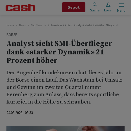
Depot
Suche
Login
Menu
Home
News
Top News
Schweizer Aktien: Analyst sieht SMI-Überflieger dank «st
BÖRSE
Analyst sieht SMI-Überflieger
dank «starker Dynamik» 21
Prozent höher
Der Augenheilkundekonzern hat dieses Jahr an
der Börse einen Lauf. Das Wachstum bei Umsatz
und Gewinn im zweiten Quartal nimmt
Berenberg zum Anlass, dass bereits sportliche
Kursziel in die Höhe zu schrauben.
24.08.2023 09:33