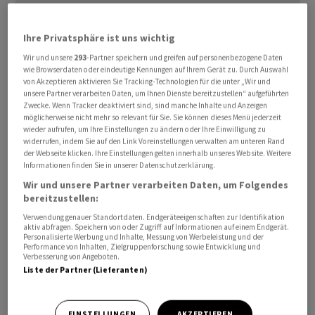
Ihre Privatsphäre ist uns wichtig
Wir und unsere
293
-Partner speichern und greifen auf personenbezogene Daten
wie Browserdaten oder eindeutige Kennungen auf Ihrem Gerät zu. Durch Auswahl
Konkret gingen die ausgeschriebenen Preise für
von Akzeptieren aktivieren Sie Tracking-Technologien für die unter „Wir und
unsere Partner verarbeiten Daten, um Ihnen Dienste bereitzustellen“ aufgeführten
Einfamilienhäuser gegenüber dem Vormonat um 0,2
Zwecke. Wenn Tracker deaktiviert sind, sind manche Inhalte und Anzeigen
Prozent zurück. Das geht aus dem am Donnerstag
möglicherweise nicht mehr so relevant für Sie. Sie können dieses Menü jederzeit
wieder aufrufen, um Ihre Einstellungen zu ändern oder Ihre Einwilligung zu
veröffentlichten ImmoScout24-Kaufindex hervor, der
widerrufen, indem Sie auf den Link Voreinstellungen verwalten am unteren Rand
gemeinsam mit dem
der Webseite klicken. Ihre Einstellungen gelten innerhalb unseres Website. Weitere
Immobilienberatungsunternehmen IAZI erhoben wird.
Informationen finden Sie in unserer Datenschutzerklärung.
Die Angebotspreise für Eigentumswohnungen legten
Wir und unsere Partner verarbeiten Daten, um Folgendes
bereitzustellen:
derweil um 0,4 Prozent zu.
Verwendung genauer Standortdaten. Endgeräteeigenschaften zur Identifikation
aktiv abfragen. Speichern von oder Zugriff auf Informationen auf einem Endgerät.
Im Vergleich zum Vorjahr stiegen die Kaufangebote für
Personalisierte Werbung und Inhalte, Messung von Werbeleistung und der
Performance von Inhalten, Zielgruppenforschung sowie Entwicklung und
Einfamilienhäuser indes um 3,8 Prozent und jene für
Verbesserung von Angeboten.
Eigentumswohnungen um 4,0 Prozent.
Liste der Partner (Lieferanten)
«Ein wesentlicher Grund für die leicht rückläufigen
EINSTELLUNGEN
AKZEPTIEREN