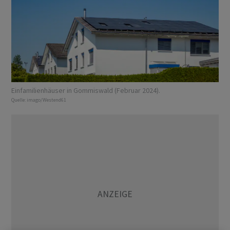
Einfamilienhäuser in Gommiswald (Februar 2024).
Quelle:
imago/Westend61