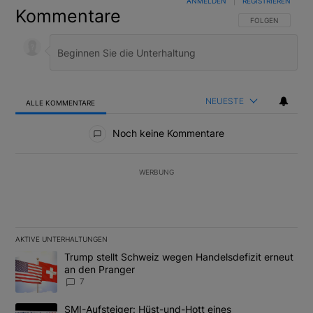
ANMELDEN
|
REGISTRIEREN
Kommentare
FOLGE DIESER U
FOLGEN
NEUESTE
ALLE KOMMENTARE
Alle Kommentare
Noch keine Kommentare
WERBUNG
AKTIVE UNTERHALTUNGEN
Das Folgende ist eine Liste der am meisten kommentierten Artikel
Ein Trendartikel mit dem Titel "Trump stellt Schweiz wegen Hand
Trump stellt Schweiz wegen Handelsdefizit erneut
an den Pranger
7
Ein Trendartikel mit dem Titel "SMI-Aufsteiger: Hüst-und-Hott e
SMI-Aufsteiger: Hüst-und-Hott eines