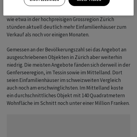
Preise dürfte das gewachsene Angebot an bestehenden
Häusern sein», heisst es weiter. In einzelnen Regionen
wie etwa in der hochpreisigen Grossregion Zürich
stünden aktuell deutlich mehr Einfamilienhäuser zum
Verkauf als noch vor einigen Monaten.
Gemessen an der Bevölkerungszahl sei das Angebot an
ausgeschriebenen Objekten in Zürich aber weiterhin
niedrig. Die meisten Angebote fänden sich derweil in der
Genferseeregion, im Tessin sowie im Mittelland. Dort
seien Einfamilienhäuser im schweizweiten Vergleich
auch noch am erschwinglichsten. Im Mittelland koste
ein durchschnittliches Objekt mit 140 Quadratmetern
Wohnfläche im Schnitt noch unter einer Million Franken.