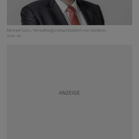
Michael Süss, Verwaltungsratspräsident von Oerlikon.
Quelle:
zVg