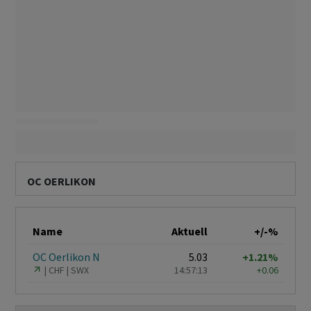
OC OERLIKON
Name
Aktuell
+/-%
OC Oerlikon N
5.03
+1.21%
CHF
SWX
14:57:13
+0.06