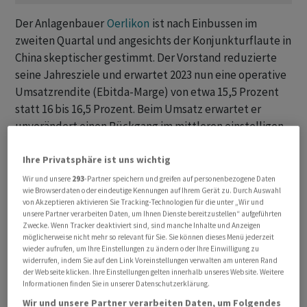
Der Anlagenbauer
Oerlikon
ist nach Einbussen im
zweiten Quartal und angesichts der Konjunkturflaute in
China skeptischer gestimmt. Der Vorstand reduzierte
seine Jahresziele und erwartet 2023 nun eine operative
Umsatzrendite (Ebitda-Marge) von etwa 15,5 Prozent
statt 16 bis 16,5 Prozent. Beim Umsatz erwartet er
unverändert einen Rückgang im mittleren einstelligen
Prozentbereich. Das Management rechnet im zweiten
Ihre Privatsphäre ist uns wichtig
Halbjahr mit Entlastungen durch seine eingeleiteten
Kostensenkungsmassnahmen.
Wir und unsere
293
-Partner speichern und greifen auf personenbezogene Daten
wie Browserdaten oder eindeutige Kennungen auf Ihrem Gerät zu. Durch Auswahl
von Akzeptieren aktivieren Sie Tracking-Technologien für die unter „Wir und
Der Industriekonzern
Oerlikon
hat im zweiten Quartal
unsere Partner verarbeiten Daten, um Ihnen Dienste bereitzustellen“ aufgeführten
Zwecke. Wenn Tracker deaktiviert sind, sind manche Inhalte und Anzeigen
schwächer abgeschnitten als im Vorjahr. Sowohl Umsatz
möglicherweise nicht mehr so relevant für Sie. Sie können dieses Menü jederzeit
als auch Bestellungseingang und Gewinn gingen zurück,
wieder aufrufen, um Ihre Einstellungen zu ändern oder Ihre Einwilligung zu
widerrufen, indem Sie auf den Link Voreinstellungen verwalten am unteren Rand
vor allem wegen der Sparte Polymer Processing. Die
der Webseite klicken. Ihre Einstellungen gelten innerhalb unseres Website. Weitere
bisherigen Prognosen wurden gesenkt.
Informationen finden Sie in unserer Datenschutzerklärung.
Wir und unsere Partner verarbeiten Daten, um Folgendes