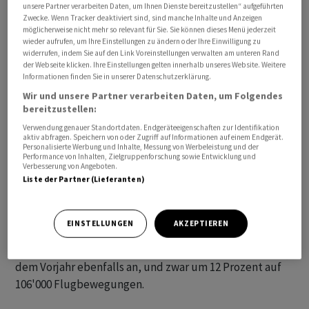
unsere Partner verarbeiten Daten, um Ihnen Dienste bereitzustellen“ aufgeführten
Zwecke. Wenn Tracker deaktiviert sind, sind manche Inhalte und Anzeigen
möglicherweise nicht mehr so relevant für Sie. Sie können dieses Menü jederzeit
wieder aufrufen, um Ihre Einstellungen zu ändern oder Ihre Einwilligung zu
widerrufen, indem Sie auf den Link Voreinstellungen verwalten am unteren Rand
der Webseite klicken. Ihre Einstellungen gelten innerhalb unseres Website. Weitere
Informationen finden Sie in unserer Datenschutzerklärung.
Dies entsprach einer Steigerung um 21 Prozent, wie das
Wir und unsere Partner verarbeiten Daten, um Folgendes
bereitzustellen:
Bundesamt für Statistik (BFS) am Montag mitteilte. Die
Zahlen liegen jedoch immer noch zehn Prozent unter
Verwendung genauer Standortdaten. Endgeräteeigenschaften zur Identifikation
aktiv abfragen. Speichern von oder Zugriff auf Informationen auf einem Endgerät.
denjenigen von 2019, dem Jahr vor dem Beginn der
Personalisierte Werbung und Inhalte, Messung von Werbeleistung und der
Performance von Inhalten, Zielgruppenforschung sowie Entwicklung und
Covid-19-Pandemie. Insgesamt wurden im zweiten
Verbesserung von Angeboten.
Quartal des laufenden Jahres 13,8 Millionen Passagiere
Liste der Partner (Lieferanten)
im Linien- und Charterverkehr abgefertigt.
EINSTELLUNGEN
AKZEPTIEREN
Die Zahl der Flugbewegungen, also Starts und
Landungen, stieg im zweiten Quartal 2023 gegenüber
dem Vorjahr ebenfalls an, und zwar um 12 Prozent auf
106'000 Flugbewegungen.