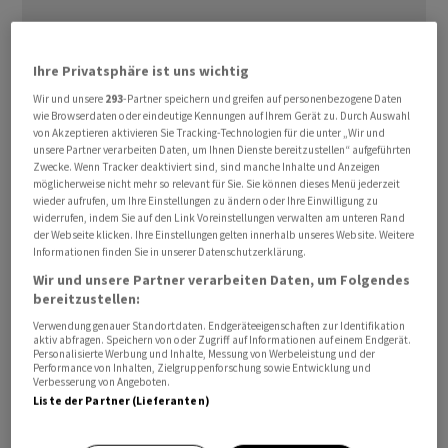
Ihre Privatsphäre ist uns wichtig
Daher kündigte der US-Elektronikkonzern am
Wir und unsere
293
-Partner speichern und greifen auf personenbezogene Daten
‌Donnerstag Preiserhöhungen ⁠für MacBook und die iPads
wie Browserdaten oder eindeutige Kennungen auf Ihrem Gerät zu. Durch Auswahl
von Akzeptieren aktivieren Sie Tracking-Technologien für die unter „Wir und
an. «Noch nie sind die Preise ⁠für Bauteile so stark und so
unsere Partner verarbeiten Daten, um Ihnen Dienste bereitzustellen“ aufgeführten
schnell gestiegen», teilte das Unternehmen mit.
Zwecke. Wenn Tracker deaktiviert sind, sind manche Inhalte und Anzeigen
möglicherweise nicht mehr so relevant für Sie. Sie können dieses Menü jederzeit
‌Inzwischen sei jedoch ein Punkt erreicht, an dem ‌Apple
wieder aufrufen, um Ihre Einstellungen zu ändern oder Ihre Einwilligung zu
seine Kunden nicht ​mehr abschirmen könne. Bislang
widerrufen, indem Sie auf den Link Voreinstellungen verwalten am unteren Rand
ausgenommen von den Preiserhöhungen bleibt das
der Webseite klicken. Ihre Einstellungen gelten innerhalb unseres Website. Weitere
Informationen finden Sie in unserer Datenschutzerklärung.
iPhone, der wichtigste Umsatz- und Gewinntreiber des
Wir und unsere Partner verarbeiten Daten, um Folgendes
Konzerns.
bereitzustellen:
Verwendung genauer Standortdaten. Endgeräteeigenschaften zur Identifikation
Der Bauboom bei Rechenzentren für Künstliche
aktiv abfragen. Speichern von oder Zugriff auf Informationen auf einem Endgerät.
Personalisierte Werbung und Inhalte, Messung von Werbeleistung und der
Intelligenz (KI) treibt den Bedarf an Speicherchips in
Performance von Inhalten, Zielgruppenforschung sowie Entwicklung und
Verbesserung von Angeboten.
die ‌Höhe. Die Branche kann die Nachfrage jedoch nicht
Liste der Partner (Lieferanten)
decken. Eine Entspannung ist nicht in Sicht. Durch die
Lieferengpässe haben sich die ​Preise für diese