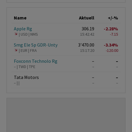
Name
Aktuell
+/-%
Apple Rg
306.19
-2.28%
USD
NMS
15:42:42
-7.15
Smg Ele Sp GDR-Unty
3'470.00
-3.34%
EUR
FRA
15:17:20
-120.00
Foxconn Technolo Rg
–
–
–
TWD
TPE
–
–
Tata Motors
–
–
–
–
–