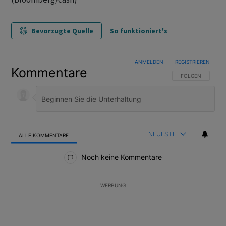
Bevorzugte Quelle
So funktioniert's
ANMELDEN
|
REGISTRIEREN
Kommentare
FOLGE DIESER U
FOLGEN
NEUESTE
ALLE KOMMENTARE
Alle Kommentare
Noch keine Kommentare
WERBUNG