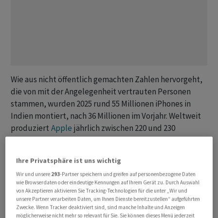
Wie aus nicht öffentlich gemachten Zahlen hervorgeht,
die von mit der Angelegenheit vertrauten Personen
stammen, wurden 2025 rund 55 Millionen iPhones in
Indien montiert, nach 36 Millionen im Vorjahr. Weltweit
produziert
Apple
jährlich zwischen 220 und 230
Millionen iPhones, wobei Indiens Anteil daran rasant
wächst.
Ihre Privatsphäre ist uns wichtig
Wir und unsere
293
-Partner speichern und greifen auf personenbezogene Daten
In den vergangenen Jahren hat
Apple
seine Expansion in
wie Browserdaten oder eindeutige Kennungen auf Ihrem Gerät zu. Durch Auswahl
Indien beschleunigt, dem bevölkerungsreichsten Land
von Akzeptieren aktivieren Sie Tracking-Technologien für die unter „Wir und
unsere Partner verarbeiten Daten, um Ihnen Dienste bereitzustellen“ aufgeführten
der Welt. Unterstützt wird dieser Schritt durch
Zwecke. Wenn Tracker deaktiviert sind, sind manche Inhalte und Anzeigen
produktionsgebundene Förderprogramme unter
möglicherweise nicht mehr so relevant für Sie. Sie können dieses Menü jederzeit