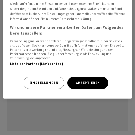
Premierminister Narendra Modi, die Indien zu einer
wieder aufrufen, um Ihre Einstellungen zu ändern oder Ihre Einwilligung zu
widerrufen, indem Sie auf den Link Voreinstellungen verwalten am unteren Rand
globalen Produktionsdrehscheibe machen sollen. Diese
der Webseite klicken. Ihre Einstellungen gelten innerhalb unseres Website. Weitere
Subventionen helfen, strukturelle Kostennachteile
Informationen finden Sie in unserer Datenschutzerklärung.
auszugleichen, mit denen Hersteller in Indien
Wir und unsere Partner verarbeiten Daten, um Folgendes
bereitzustellen:
konfrontiert sind – etwa fehlende Lieferketten wie in
China oder logistische Herausforderungen.
Verwendung genauer Standortdaten. Endgeräteeigenschaften zur Identifikation
aktiv abfragen. Speichern von oder Zugriff auf Informationen auf einem Endgerät.
Personalisierte Werbung und Inhalte, Messung von Werbeleistung und der
Performance von Inhalten, Zielgruppenforschung sowie Entwicklung und
Verbesserung von Angeboten.
Liste der Partner (Lieferanten)
EINSTELLUNGEN
AKZEPTIEREN