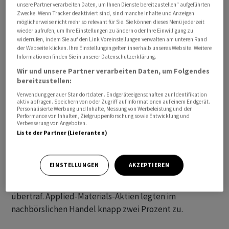
unsere Partner verarbeiten Daten, um Ihnen Dienste bereitzustellen“ aufgeführten
Zwecke. Wenn Tracker deaktiviert sind, sind manche Inhalte und Anzeigen
möglicherweise nicht mehr so relevant für Sie. Sie können dieses Menü jederzeit
wieder aufrufen, um Ihre Einstellungen zu ändern oder Ihre Einwilligung zu
widerrufen, indem Sie auf den Link Voreinstellungen verwalten am unteren Rand
Der Chip-Zulieferer geht dabei von einem Umsatz von
der Webseite klicken. Ihre Einstellungen gelten innerhalb unseres Website. Weitere
6,51 Milliarden Dollar (plus oder minus 400 Millionen
Informationen finden Sie in unserer Datenschutzerklärung.
Dollar) aus, wie das Unternehmen am Donnerstag nach
Wir und unsere Partner verarbeiten Daten, um Folgendes
bereitzustellen:
US-Börsenschluss mitteilte. Analysten erwarten 5,86
Milliarden Dollar. Applied Materials verwies auf
Verwendung genauer Standortdaten. Endgeräteeigenschaften zur Identifikation
aktiv abfragen. Speichern von oder Zugriff auf Informationen auf einem Endgerät.
weltweit milliardenschwere Subventionen der
Personalisierte Werbung und Inhalte, Messung von Werbeleistung und der
Performance von Inhalten, Zielgruppenforschung sowie Entwicklung und
Regierungen in den USA, Europa und Japan für den Bau
Verbesserung von Angeboten.
von Chip-Fabriken. Der beinigte Gewinn dürfte zwischen
Liste der Partner (Lieferanten)
1,82 und 2,18 Dollar liegen verglichen mit den
Markterwartungen von 1,61 Dollar. Im dritten Quartal
EINSTELLUNGEN
AKZEPTIEREN
lag der Umsatz bei 6,43 Milliarden Dollar, was ebenfalls
die Schätzungen der Experten von 6,16 Milliarden Dollar
übertraf. Applied-Materials-Aktien legten im
nachbörslichen Handel knapp zwei Prozent zu.