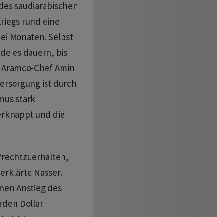
des saudiarabischen
riegs rund eine
i Monaten. Selbst
de es dauern, bis
te Aramco-Chef Amin
rsorgung ist durch ​
mus stark
erknappt und die
ufrechtzuerhalten,
erklärte Nasser.
inen Anstieg des
rden Dollar