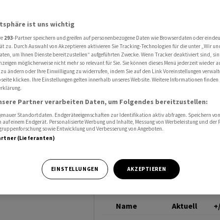
d eine Milliarde Barrel Öl
ROHÖL (BRENT)
atsphäre ist uns wichtig
re
293
-Partner speichern und greifen auf personenbezogene Daten wie Browserdaten oder einde
tmarkt
ät zu. Durch Auswahl von Akzeptieren aktivieren Sie Tracking-Technologien für die unter „Wir un
aten, um Ihnen Dienste bereitzustellen“ aufgeführten Zwecke. Wenn Tracker deaktiviert sind, s
nzeigen möglicherweise nicht mehr so relevant für Sie. Sie können dieses Menü jederzeit wieder a
liarde
 zu ändern oder Ihre Einwilligung zu widerrufen, indem Sie auf den Link Voreinstellungen verwal
eite klicken. Ihre Einstellungen gelten innerhalb unseres Website. Weitere Informationen finden 
rklärung.
nsere Partner verarbeiten Daten, um Folgendes bereitzustellen:
nauer Standortdaten. Endgeräteeigenschaften zur Identifikation aktiv abfragen. Speichern von 
 auf einem Endgerät. Personalisierte Werbung und Inhalte, Messung von Werbeleistung und der
elgruppenforschung sowie Entwicklung und Verbesserung von Angeboten.
artner (Lieferanten)
Weltmarkt laut
EINSTELLUNGEN
AKZEPTIEREN
arrel Öl.
Name
Aktuell
+