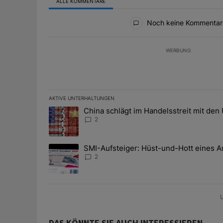
ALLE KOMMENTARE
Alle Kommentare
Noch keine Kommentar
WERBUNG
AKTIVE UNTERHALTUNGEN
Das Folgende ist eine Liste der am meisten kommentier
China schlägt im Handelsstreit mit den
Ein Trendartikel mit dem Titel "China schlägt im Han
2
SMI-Aufsteiger: Hüst-und-Hott eines A
Ein Trendartikel mit dem Titel "SMI-Aufsteiger: Hüst
2
U
DAS KÖNNTE SIE AUCH INTERESSIEREN