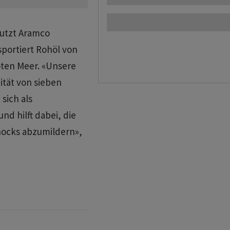
nutzt Aramco
portiert ​Rohöl von
oten Meer. «Unsere
ität von sieben
 sich als
d hilft dabei, die
hocks abzumildern»,