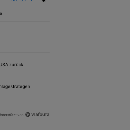
e
ten Artikel der letzten 7 days.
 USA zurück
delsstreit mit den USA zurück" mit 2 kommentare.
nlagestrategen
-und-Hott eines Anlagestrategen" mit 2 kommentare.
nterstützt von