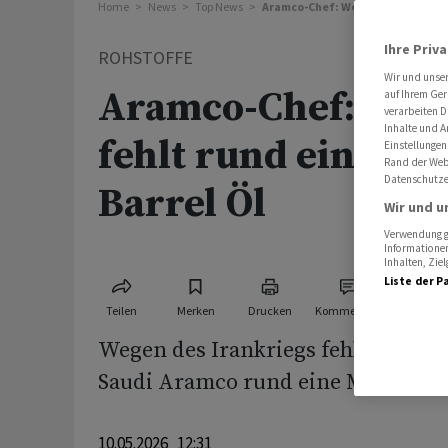
Home
News
Top News
Aramco-Chef: Weltmarkt fehlt run
Ihre Priv
ROHSTOFFE
Wir und unse
Aramco-Chef: Wel
auf Ihrem Ger
verarbeiten D
Inhalte und A
fehlt rund eine Mil
Einstellungen
Rand der Webs
Datenschutze
Barrel Öl
Wir und u
Verwendung ge
Informationen
Inhalten, Zi
Liste der P
Teilen
Merken
Drucken
Kommentare
Wegen des Irankriegs fehlen dem 
Saudi Aramco rund eine Milliarde B
10.05.2026 12:31