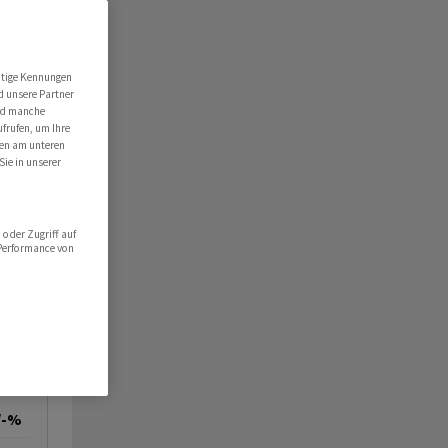
utige Kennungen
d unsere Partner
ind manche
ufrufen, um Ihre
ten am unteren
Sie in unserer
oder Zugriff auf
 Performance von
/-%