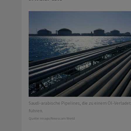
Saudi-arabische Pipelines, die zu einem Öl-Verlade
führen.
Quelle:
imago/Newscom World