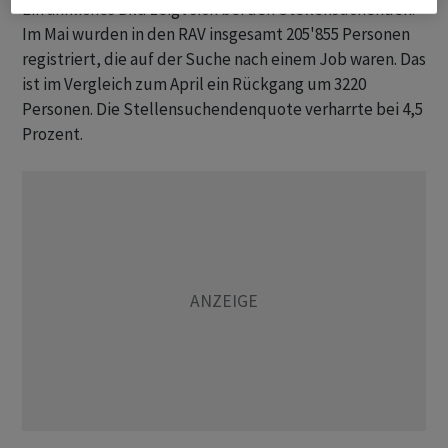
Ein ähnliches Bild zeigt sich bei den Stellensuchenden:
Im Mai wurden in den RAV insgesamt 205'855 Personen
registriert, die auf der Suche nach einem Job waren. Das
ist im Vergleich zum April ein Rückgang um 3220
Personen. Die Stellensuchendenquote verharrte bei 4,5
Prozent.