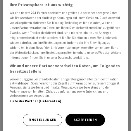
Ihre Privatsphäre ist uns wichtig
Wir und unsere
293
-Partner speichern und greifen auf personenbezogene Daten
wie Browserdaten oder eindeutige Kennungen auf Ihrem Gerät zu. Durch Auswahl
von Akzeptieren aktivieren Sie Tracking-Technologien für die unter „Wir und
unsere Partner verarbeiten Daten, um Ihnen Dienste bereitzustellen“ aufgeführten
Schweizweit waren Ende Mai 127'944 Personen in den
Zwecke. Wenn Tracker deaktiviert sind, sind manche Inhalte und Anzeigen
möglicherweise nicht mehr so relevant für Sie. Sie können dieses Menü jederzeit
Regionalen Arbeitsvermittlungszentren (RAV) als
wieder aufrufen, um Ihre Einstellungen zu ändern oder Ihre Einwilligung zu
arbeitslos gemeldet, wie das Staatssekretariat für
widerrufen, indem Sie auf den Link Voreinstellungen verwalten am unteren Rand
der Webseite klicken. Ihre Einstellungen gelten innerhalb unseres Website. Weitere
Wirtschaft (Seco) am Donnerstag mitteilte. Das waren
Informationen finden Sie in unserer Datenschutzerklärung.
2157 Personen oder 1,7 Prozent weniger als im April.
Wir und unsere Partner verarbeiten Daten, um Folgendes
bereitzustellen:
Damit verharrte die Arbeitslosenquote mit 2,8 Prozent
Verwendung genauer Standortdaten. Endgeräteeigenschaften zur Identifikation
auf dem April-Niveau. Saisonbereinigt stieg die Quote
aktiv abfragen. Speichern von oder Zugriff auf Informationen auf einem Endgerät.
Personalisierte Werbung und Inhalte, Messung von Werbeleistung und der
auf 2,9 Prozent von 2,8 Prozent im April, wie das Seco
Performance von Inhalten, Zielgruppenforschung sowie Entwicklung und
Verbesserung von Angeboten.
weiter schrieb. Je nach Jahreszeit können saisonale
Liste der Partner (Lieferanten)
Schwankungen die Werte in einigen Branchen
beeinflussen. Davon sind unter anderem der Bau oder
die Gastronomie betroffen.
EINSTELLUNGEN
AKZEPTIEREN