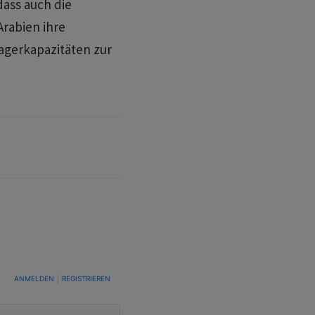
dass auch die
Arabien ihre
agerkapazitäten zur
TUNG, UM BENACHRICHTIGT ZU WERDEN, WENN NEUE KOMMENTARE VERÖFFENTLICHT WE
ANMELDEN
|
REGISTRIEREN