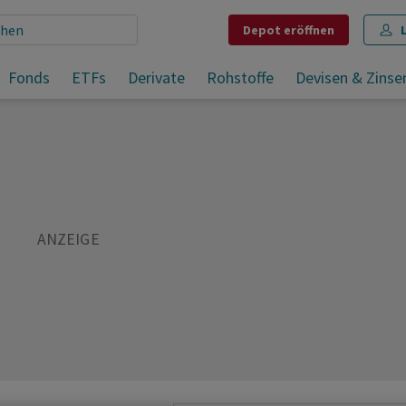
Depot
eröffnen
Fonds
ETFs
Derivate
Rohstoffe
Devisen & Zinse
Teilen
Merken
Drucken
Kommentare