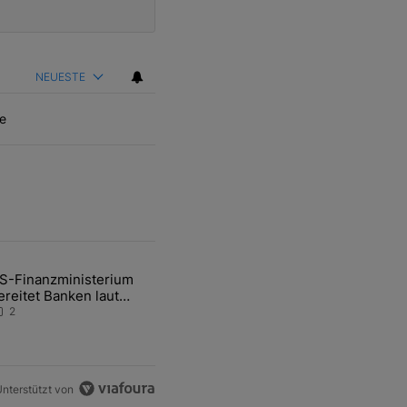
NEUESTE
e
ten Artikel der letzten 7 days.
S-Finanzministerium
ational Awareness: Alles über den Retter-Deal" mit 3 kommentare.
ikel mit dem Titel "US-Finanzministerium bereitet Banken laut Inside
ereitet Banken laut
nsider auf eventuelle
2
en-Intervention vor
nterstützt von