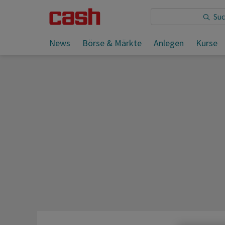
Sie lesen:
Auch Kuwait drosselt offenbar Ölförderung
News
Börse & Märkte
Anlegen
Kurse