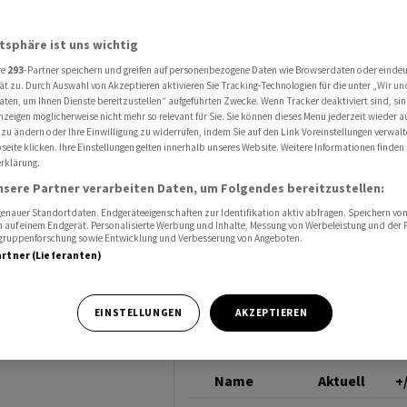
lförderung
ROHÖL (BRENT)
atsphäre ist uns wichtig
re
293
-Partner speichern und greifen auf personenbezogene Daten wie Browserdaten oder einde
elt
ät zu. Durch Auswahl von Akzeptieren aktivieren Sie Tracking-Technologien für die unter „Wir un
aten, um Ihnen Dienste bereitzustellen“ aufgeführten Zwecke. Wenn Tracker deaktiviert sind, s
nzeigen möglicherweise nicht mehr so relevant für Sie. Sie können dieses Menü jederzeit wieder a
ung
 zu ändern oder Ihre Einwilligung zu widerrufen, indem Sie auf den Link Voreinstellungen verwal
eite klicken. Ihre Einstellungen gelten innerhalb unseres Website. Weitere Informationen finden 
rklärung.
nsere Partner verarbeiten Daten, um Folgendes bereitzustellen:
nauer Standortdaten. Endgeräteeigenschaften zur Identifikation aktiv abfragen. Speichern von 
 auf einem Endgerät. Personalisierte Werbung und Inhalte, Messung von Werbeleistung und der
elgruppenforschung sowie Entwicklung und Verbesserung von Angeboten.
artner (Lieferanten)
egs hat nach
Kuwait seine
EINSTELLUNGEN
AKZEPTIEREN
Name
Aktuell
+