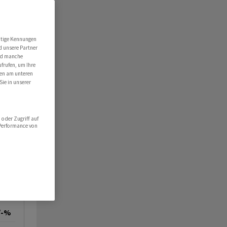
utige Kennungen
d unsere Partner
ind manche
ufrufen, um Ihre
ten am unteren
Sie in unserer
oder Zugriff auf
 Performance von
/-%