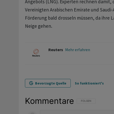
Angebots (LNG). Experten ​rechnen damit, 
Vereinigten Arabischen Emirate und Saudi-
Förderung bald drosseln müssen, da ihre L
Neige gehen.
Reuters
Mehr erfahren
Bevorzugte Quelle
So funktioniert's
Kommentare
FOLGE DIESER UNTERHAL
FOLGEN