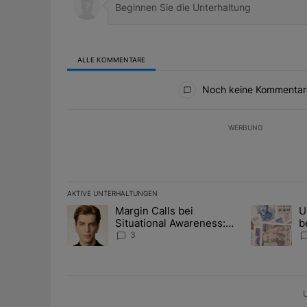
ALLE KOMMENTARE
Alle Kommentare
Noch keine Kommentar
WERBUNG
AKTIVE UNTERHALTUNGEN
Das Folgende ist eine Liste der am meisten kommentier
Margin Calls bei
U
Ein Trendartikel mit dem Titel "Margin Calls bei Situ
Ein Trendart
Situational Awareness:
b
Alles über den Retter-
I
3
Deal
Y
U