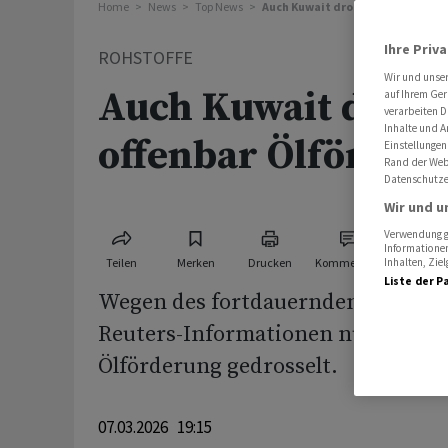
Home
News
Top News
Auch Kuwait drosselt offenbar Ö
Ihre Priv
ROHSTOFFE
Wir und unse
Auch Kuwait dross
auf Ihrem Ger
verarbeiten D
Inhalte und A
offenbar Ölförder
Einstellungen
Rand der Webs
Datenschutze
Wir und u
Verwendung ge
Informationen
Teilen
Merken
Drucken
Kommentare
Inhalten, Zi
Liste der P
Wegen des fortdauernden Iran-Kri
Reuters-Informationen nun auch 
Ölförderung gedrosselt.
07.03.2026 19:15