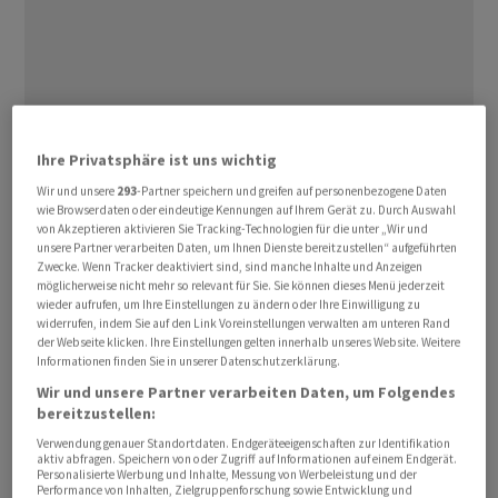
Analyst Chris Hallam von
Goldman Sachs
ist traditionell
Ihre Privatsphäre ist uns wichtig
einer der zuversichtlichsten Analysten punkto
UBS
-
Wir und unsere
293
-Partner speichern und greifen auf personenbezogene Daten
Aktie. Im März des letzten Jahres, als die Zwangsheirat
wie Browserdaten oder eindeutige Kennungen auf Ihrem Gerät zu. Durch Auswahl
von Akzeptieren aktivieren Sie Tracking-Technologien für die unter „Wir und
mit der Credit Suisse angekündigt wurde, setzte
unsere Partner verarbeiten Daten, um Ihnen Dienste bereitzustellen“ aufgeführten
Hallam gleich ein Kursziel von 35 Franken - obwohl die
Zwecke. Wenn Tracker deaktiviert sind, sind manche Inhalte und Anzeigen
möglicherweise nicht mehr so relevant für Sie. Sie können dieses Menü jederzeit
Aktie damals lediglich bei 20 Franken notierte.
wieder aufrufen, um Ihre Einstellungen zu ändern oder Ihre Einwilligung zu
widerrufen, indem Sie auf den Link Voreinstellungen verwalten am unteren Rand
der Webseite klicken. Ihre Einstellungen gelten innerhalb unseres Website. Weitere
Diesen Kurs müsste die Aktie theoretisch in einem
Informationen finden Sie in unserer Datenschutzerklärung.
Monat erreichen, denn die ausgegebenen Kursziele
Wir und unsere Partner verarbeiten Daten, um Folgendes
gelten jeweils für die nächsten zwölf Monate. Von einem
bereitzustellen:
Niveau von 35 Franken ist die Aktie aber weit entfernt.
Verwendung genauer Standortdaten. Endgeräteeigenschaften zur Identifikation
Sie steigt am Donnerstag um 0,6 Prozent auf 24,40
aktiv abfragen. Speichern von oder Zugriff auf Informationen auf einem Endgerät.
Personalisierte Werbung und Inhalte, Messung von Werbeleistung und der
Franken.
Performance von Inhalten, Zielgruppenforschung sowie Entwicklung und