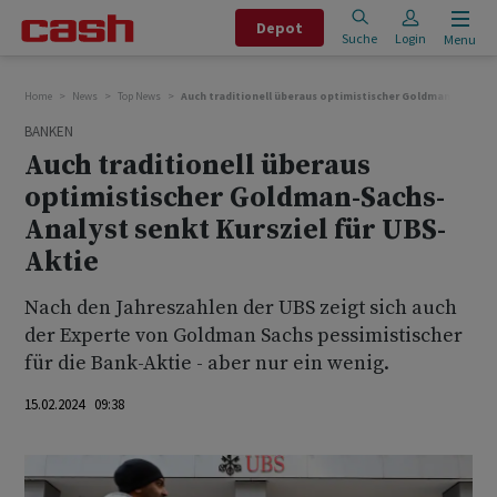
Depot
Suche
Login
Menu
Home
News
Top News
Auch traditionell überaus optimistischer Goldman-Sachs-An
BANKEN
Auch traditionell überaus
optimistischer Goldman-Sachs-
Analyst senkt Kursziel für UBS-
Aktie
Nach den Jahreszahlen der UBS zeigt sich auch
der Experte von Goldman Sachs pessimistischer
für die Bank-Aktie - aber nur ein wenig.
15.02.2024 09:38