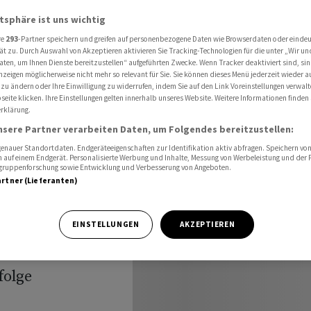
roduktionsnetz um - Werk in Brüssel im Fokus
atsphäre ist uns wichtig
re
293
-Partner speichern und greifen auf personenbezogene Daten wie Browserdaten oder einde
ät zu. Durch Auswahl von Akzeptieren aktivieren Sie Tracking-Technologien für die unter „Wir un
aten, um Ihnen Dienste bereitzustellen“ aufgeführten Zwecke. Wenn Tracker deaktiviert sind, s
nzeigen möglicherweise nicht mehr so relevant für Sie. Sie können dieses Menü jederzeit wieder a
 zu ändern oder Ihre Einwilligung zu widerrufen, indem Sie auf den Link Voreinstellungen verwal
eite klicken. Ihre Einstellungen gelten innerhalb unseres Website. Weitere Informationen finden 
rklärung.
nsere Partner verarbeiten Daten, um Folgendes bereitzustellen:
m - Werk
nauer Standortdaten. Endgeräteeigenschaften zur Identifikation aktiv abfragen. Speichern von 
 auf einem Endgerät. Personalisierte Werbung und Inhalte, Messung von Werbeleistung und der
s
elgruppenforschung sowie Entwicklung und Verbesserung von Angeboten.
artner (Lieferanten)
EINSTELLUNGEN
AKZEPTIEREN
folge