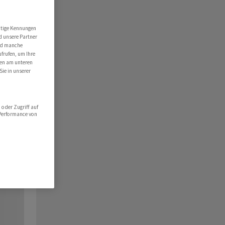
utige Kennungen
d unsere Partner
ind manche
ufrufen, um Ihre
ten am unteren
Sie in unserer
oder Zugriff auf
 Performance von