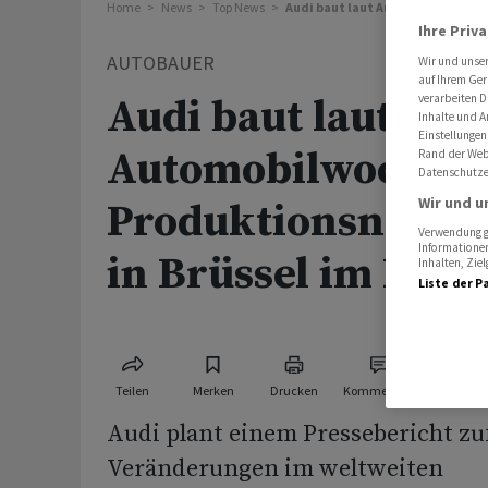
Home
News
Top News
Audi baut laut Automobilwoche P
Ihre Priv
AUTOBAUER
Wir und unse
auf Ihrem Ger
verarbeiten D
Audi baut laut
Inhalte und A
Einstellungen
Automobilwoche
Rand der Webs
Datenschutze
Wir und u
Produktionsnetz u
Verwendung ge
Informationen
in Brüssel im Foku
Inhalten, Zi
Liste der P
Teilen
Merken
Drucken
Kommentare
Audi plant einem Pressebericht zu
Veränderungen im weltweiten