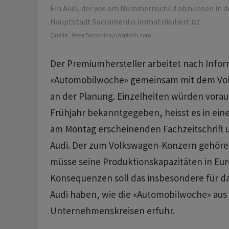
Ein Audi, der wie am Nummernschild abzulesen in d
Hauptstadt Sacramento immatrikuliert ist.
Quelle:
Jesse Borovnica/unsplash.com
Der Premiumhersteller arbeitet nach Info
«Automobilwoche» gemeinsam mit dem Vo
an der Planung. Einzelheiten würden voraus
Frühjahr bekanntgegeben, heisst es in ein
am Montag erscheinenden Fachzeitschrift 
Audi. Der zum Volkswagen-Konzern gehöre
müsse seine Produktionskapazitäten in Eur
Konsequenzen soll das insbesondere für da
Audi haben, wie die «Automobilwoche» aus
Unternehmenskreisen erfuhr.