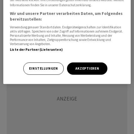
von einem Umsatz zwischen 800 bis 900 Millionen Euro
Informationen finden Sie in unserer Datenschutzerklärung.
bei einer operativen Marge (EBIT) in Höhe von 4 bis 7
Wir und unsere Partner verarbeiten Daten, um Folgendes
Prozent aus. Das entspricht gegenüber dem
bereitzustellen:
Schlussquartal letzten Jahres zwar einem Rückgang.
Verwendung genauer Standortdaten. Endgeräteeigenschaften zur Identifikation
aktiv abfragen. Speichern von oder Zugriff auf Informationen auf einem Endgerät.
Allerdings waren Analysten sogar von einer noch
Personalisierte Werbung und Inhalte, Messung von Werbeleistung und der
Performance von Inhalten, Zielgruppenforschung sowie Entwicklung und
deutlicheren Verschlechterung der
Verbesserung von Angeboten.
Geschäftsentwicklung ausgegangen.
Liste der Partner (Lieferanten)
EINSTELLUNGEN
AKZEPTIEREN