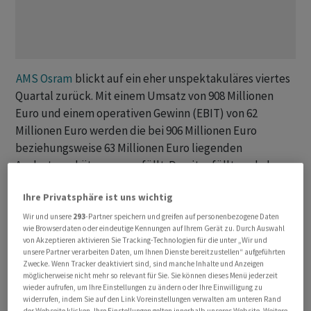
AMS Osram
blickt auf ein eher unspektakuläres viertes
Quartal zurück. Mit einem Umsatz von 908 Millionen
Euro und einem operativen Gewinn (EBIT) von 62
Millionen Euro werden die bei 906 Millionen Euro
beziehungsweise 63 Millionen Euro liegenden
Analystenschätzungen erfüllt. Damit erfüllt auch der
Sensorenhersteller seine eigenen Vorgaben.
Ihre Privatsphäre ist uns wichtig
Dass die Aktie zeitweise um knapp 20 Prozent auf 2,358
Wir und unsere
293
-Partner speichern und greifen auf personenbezogene Daten
wie Browserdaten oder eindeutige Kennungen auf Ihrem Gerät zu. Durch Auswahl
Franken zulegt, dürfte vor allem dem erfreulichen
von Akzeptieren aktivieren Sie Tracking-Technologien für die unter „Wir und
Ausblick geschuldet sein. Zur Stunde gewinnt sie noch
unsere Partner verarbeiten Daten, um Ihnen Dienste bereitzustellen“ aufgeführten
Zwecke. Wenn Tracker deaktiviert sind, sind manche Inhalte und Anzeigen
15 PRozent auf 2,24 Franken.
möglicherweise nicht mehr so relevant für Sie. Sie können dieses Menü jederzeit
wieder aufrufen, um Ihre Einstellungen zu ändern oder Ihre Einwilligung zu
widerrufen, indem Sie auf den Link Voreinstellungen verwalten am unteren Rand
Fürs laufende Quartal geht das Unternehmen nämlich
der Webseite klicken. Ihre Einstellungen gelten innerhalb unseres Website. Weitere