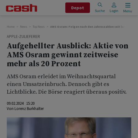
Depot
Suche
Login
Menu
Home
News
Top News
AMS Osram: Folgen nach den Jahreszahlen seit langem wi
APPLE-ZULIEFERER
Aufgehellter Ausblick: Aktie von
AMS Osram gewinnt zeitweise
mehr als 20 Prozent
AMS Osram erleidet im Weihnachtsquartal
einen Umsatzeinbruch. Dennoch gibt es
Lichtblicke. Die Börse reagiert überaus positiv.
09.02.2024 15:20
Von
Lorenz Burkhalter