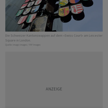
Die Schweizer Kantonswappen auf dem «Swiss Court» am Leicester
Square in London.
Quelle:
imago images / YAY Images