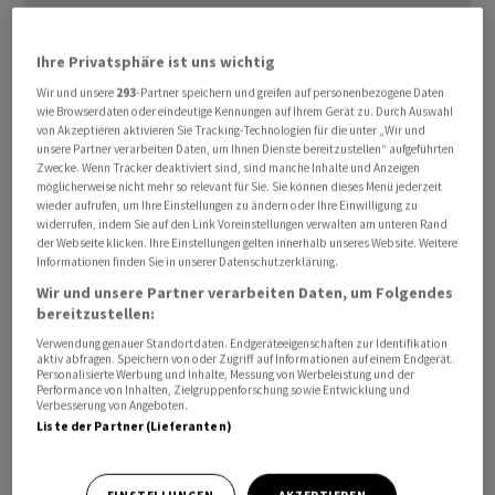
Ihre Privatsphäre ist uns wichtig
Wir und unsere
293
-Partner speichern und greifen auf personenbezogene Daten
wie Browserdaten oder eindeutige Kennungen auf Ihrem Gerät zu. Durch Auswahl
Insgesamt steigen die Zahlungen gegenüber dem
von Akzeptieren aktivieren Sie Tracking-Technologien für die unter „Wir und
Vorjahr um 527 Millionen Franken auf 6,9 Milliarden
unsere Partner verarbeiten Daten, um Ihnen Dienste bereitzustellen“ aufgeführten
Franken an, wie Berechnungen des Bundes zeigen. 2026
Zwecke. Wenn Tracker deaktiviert sind, sind manche Inhalte und Anzeigen
möglicherweise nicht mehr so relevant für Sie. Sie können dieses Menü jederzeit
waren es noch 6,4 Milliarden Franken. Hauptgrund für
wieder aufrufen, um Ihre Einstellungen zu ändern oder Ihre Einwilligung zu
das deutliche Wachstum sei der Anstieg des
widerrufen, indem Sie auf den Link Voreinstellungen verwalten am unteren Rand
der Webseite klicken. Ihre Einstellungen gelten innerhalb unseres Website. Weitere
Ressourcenausgleichs, hiess es im Bericht der
Informationen finden Sie in unserer Datenschutzerklärung.
Eidgenössischen Finanzverwaltung (EFV) vom Dienstag.
Wir und unsere Partner verarbeiten Daten, um Folgendes
Die Ausgleichszahlungen an die ressourcenschwachen
bereitzustellen:
Kantone seien um 540 Millionen Franken gestiegen.
Verwendung genauer Standortdaten. Endgeräteeigenschaften zur Identifikation
aktiv abfragen. Speichern von oder Zugriff auf Informationen auf einem Endgerät.
Personalisierte Werbung und Inhalte, Messung von Werbeleistung und der
Grösster Geberkanton bleibt Zug. Der Zentralschweizer
Performance von Inhalten, Zielgruppenforschung sowie Entwicklung und
Verbesserung von Angeboten.
Kanton zahlt netto rund 529 Millionen Franken in den
Liste der Partner (Lieferanten)
Finanzausgleich ein. Dahinter folgen Genf mit knapp 497
Millionen Franken und Zürich mit 369 Millionen Franken,