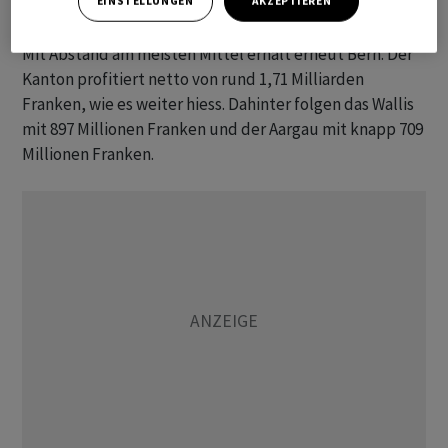
EINSTELLUNGEN
AKZEPTIEREN
so der Bericht.
Mit Abstand am meisten Mittel erhält erneut Bern. Der
Kanton profitiert netto von rund 1,71 Milliarden
Franken, wie es weiter hiess. Dahinter folgen das Wallis
mit 897 Millionen Franken und der Aargau mit knapp 709
Millionen Franken.