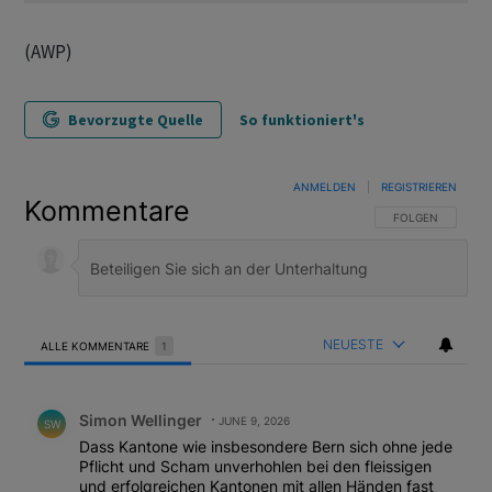
(AWP)
Bevorzugte Quelle
So funktioniert's
ANMELDEN
|
REGISTRIEREN
Kommentare
FOLGE DIESER U
FOLGEN
NEUESTE
ALLE KOMMENTARE
1
Alle Kommentare
Kommentar von Simon Wellinger.
Simon Wellinger
JUNE 9, 2026
SW
Dass Kantone wie insbesondere Bern sich ohne jede
Pflicht und Scham unverhohlen bei den fleissigen
und erfolgreichen Kantonen mit allen Händen fast