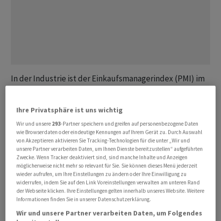
In der Industrie ist der Einkaufsmanagerindex (PMI) im
Juli um satte 6,4 auf 38,5 Punkte gesunken, wie die
Credit Suisse am Mittwoch mitteilte. Von der
Ihre Privatsphäre ist uns wichtig
Nachrichtenagentur AWP befragte Ökonomen hatten
Wir und unsere
293
-Partner speichern und greifen auf personenbezogene Daten
höhere Werte im Bereich von 42,0 bis 44,5 Zählern
wie Browserdaten oder eindeutige Kennungen auf Ihrem Gerät zu. Durch Auswahl
prognostiziert.
von Akzeptieren aktivieren Sie Tracking-Technologien für die unter „Wir und
unsere Partner verarbeiten Daten, um Ihnen Dienste bereitzustellen“ aufgeführten
Zwecke. Wenn Tracker deaktiviert sind, sind manche Inhalte und Anzeigen
Ein einzelner Monatswert sollte allerdings nicht
möglicherweise nicht mehr so relevant für Sie. Sie können dieses Menü jederzeit
wieder aufrufen, um Ihre Einstellungen zu ändern oder Ihre Einwilligung zu
überinterpretiert werden, betonte die CS gleichzeitig.
widerrufen, indem Sie auf den Link Voreinstellungen verwalten am unteren Rand
Denn gerade in der Sommerferienzeit könnten auch
der Webseite klicken. Ihre Einstellungen gelten innerhalb unseres Website. Weitere
Informationen finden Sie in unserer Datenschutzerklärung.
statistische Phänomene eine Rolle spielen.
Wir und unsere Partner verarbeiten Daten, um Folgendes