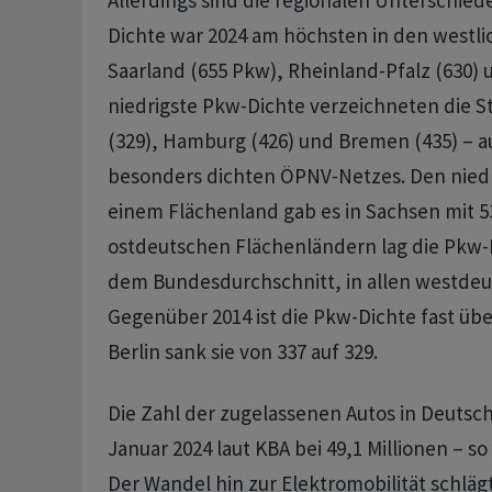
Allerdings sind die regionalen Unterschiede
Dichte war 2024 am höchsten in den westl
Saarland (655 Pkw), Rheinland-Pfalz (630) u
niedrigste Pkw-Dichte verzeichneten die St
(329), Hamburg (426) und Bremen (435) – 
besonders dichten ÖPNV-Netzes. Den niedr
einem Flächenland gab es in Sachsen mit 53
ostdeutschen Flächenländern lag die Pkw-
dem Bundesdurchschnitt, in allen westdeu
Gegenüber 2014 ist die Pkw-Dichte fast über
Berlin sank sie von 337 auf 329.
Die Zahl der zugelassenen Autos in Deutsch
Januar 2024 laut KBA bei 49,1 Millionen – so 
Der Wandel hin zur Elektromobilität schläg