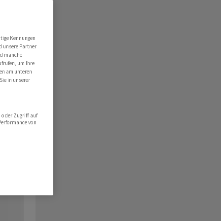
utige Kennungen
d unsere Partner
ind manche
ufrufen, um Ihre
ten am unteren
Sie in unserer
oder Zugriff auf
 Performance von