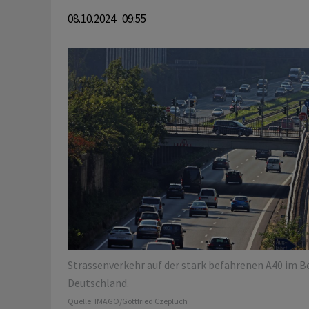
08.10.2024 09:55
Strassenverkehr auf der stark befahrenen A40 im Be
Deutschland.
Quelle:
IMAGO/Gottfried Czepluch