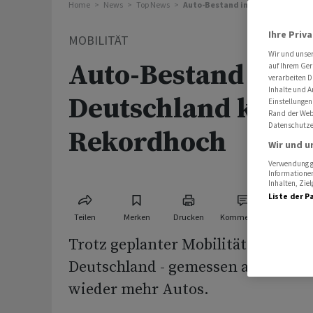
Home
News
Top News
Auto-Bestand in Deutschland kl
Ihre Priv
MOBILITÄT
Wir und unse
Auto-Bestand in
auf Ihrem Ger
verarbeiten D
Inhalte und A
Deutschland klette
Einstellungen
Rand der Webs
Datenschutze
Rekordhoch
Wir und u
Verwendung ge
Informationen
Inhalten, Zi
Liste der P
Teilen
Merken
Drucken
Kommentare
Trotz geplanter Mobilitätswende gi
Deutschland - gemessen an der Bev
wieder mehr Autos.