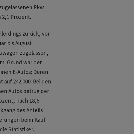
r zugelassenen Pkw
 2,1 Prozent.
llerdings zurück, vor
ar bis August
euwagen zugelassen,
um. Grund war der
inen E-Autos: Deren
 auf 242.000. Bei den
nen Autos betrug der
rozent, nach 18,6
ckgang des Anteils
derungen beim Kauf
ie Statistiker.