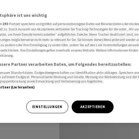
ettert auf Rekordhoch
atsphäre ist uns wichtig
re
293
-Partner speichern und greifen auf personenbezogene Daten wie Browserdaten oder einde
ät zu. Durch Auswahl von Akzeptieren aktivieren Sie Tracking-Technologien für die unter „Wir un
aten, um Ihnen Dienste bereitzustellen“ aufgeführten Zwecke. Wenn Tracker deaktiviert sind, s
nzeigen möglicherweise nicht mehr so relevant für Sie. Sie können dieses Menü jederzeit wieder a
rt auf
 zu ändern oder Ihre Einwilligung zu widerrufen, indem Sie auf den Link Voreinstellungen verwal
eite klicken. Ihre Einstellungen gelten innerhalb unseres Website. Weitere Informationen finden 
rklärung.
nsere Partner verarbeiten Daten, um Folgendes bereitzustellen:
nauer Standortdaten. Endgeräteeigenschaften zur Identifikation aktiv abfragen. Speichern von 
 auf einem Endgerät. Personalisierte Werbung und Inhalte, Messung von Werbeleistung und der
elgruppenforschung sowie Entwicklung und Verbesserung von Angeboten.
artner (Lieferanten)
bt es in
EINSTELLUNGEN
AKZEPTIEREN
ölkerung -