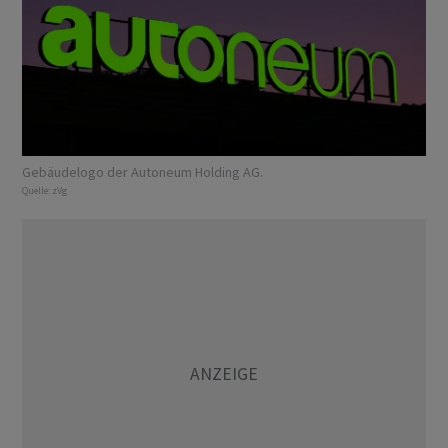
Gebäudelogo der Autoneum Holding AG.
Quelle:
zVg