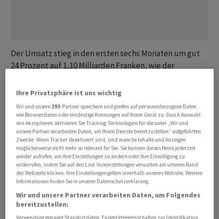
Der Umsatz stieg in den ersten sechs Monaten um gut
24 Prozent auf 1,10 Milliarden Franken, wie der
Winterthurer Automobilzulieferer am Mittwoch
mitteilte. Positiv wirkte sich vor allem die Übernahme
Ihre Privatsphäre ist uns wichtig
der deutschen Gesellschaft Borgers aus, welche seit
Wir und unsere
293
-Partner speichern und greifen auf personenbezogene Daten
Anfang April zu Autoneum gehört und den Umsatz um
wie Browserdaten oder eindeutige Kennungen auf Ihrem Gerät zu. Durch Auswahl
von Akzeptieren aktivieren Sie Tracking-Technologien für die unter „Wir und
gut ein Fünftel nach oben trieb.
unsere Partner verarbeiten Daten, um Ihnen Dienste bereitzustellen“ aufgeführten
Zwecke. Wenn Tracker deaktiviert sind, sind manche Inhalte und Anzeigen
möglicherweise nicht mehr so relevant für Sie. Sie können dieses Menü jederzeit
Belastend wirkten sich auf der anderen Seite
wieder aufrufen, um Ihre Einstellungen zu ändern oder Ihre Einwilligung zu
Wechselkurseffekte aus. Das organische Wachstum
widerrufen, indem Sie auf den Link Voreinstellungen verwalten am unteren Rand
der Webseite klicken. Ihre Einstellungen gelten innerhalb unseres Website. Weitere
betrug laut den Angaben 10,7 Prozent, womit sich die
Informationen finden Sie in unserer Datenschutzerklärung.
Gesellschaft etwa auf dem Niveau des Marktes bewegt
Wir und unsere Partner verarbeiten Daten, um Folgendes
habe.
bereitzustellen:
Verwendung genauer Standortdaten. Endgeräteeigenschaften zur Identifikation