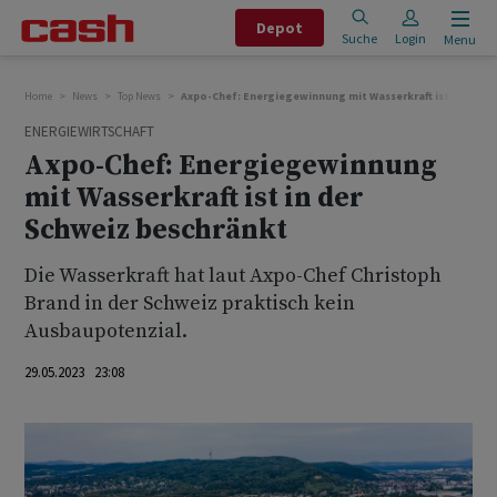
Depot
Suche
Login
Menu
Home
News
Top News
Axpo-Chef: Energiegewinnung mit Wasserkraft ist in der S
ENERGIEWIRTSCHAFT
Axpo-Chef: Energiegewinnung
mit Wasserkraft ist in der
Schweiz beschränkt
Die Wasserkraft hat laut Axpo-Chef Christoph
Brand in der Schweiz praktisch kein
Ausbaupotenzial.
29.05.2023 23:08