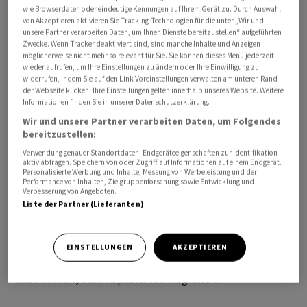
wie Browserdaten oder eindeutige Kennungen auf Ihrem Gerät zu. Durch Auswahl
von Akzeptieren aktivieren Sie Tracking-Technologien für die unter „Wir und
unsere Partner verarbeiten Daten, um Ihnen Dienste bereitzustellen“ aufgeführten
Zwecke. Wenn Tracker deaktiviert sind, sind manche Inhalte und Anzeigen
möglicherweise nicht mehr so relevant für Sie. Sie können dieses Menü jederzeit
wieder aufrufen, um Ihre Einstellungen zu ändern oder Ihre Einwilligung zu
widerrufen, indem Sie auf den Link Voreinstellungen verwalten am unteren Rand
"Wenn wir ehrlich sind, müssen wir für die Schweiz
der Webseite klicken. Ihre Einstellungen gelten innerhalb unseres Website. Weitere
Informationen finden Sie in unserer Datenschutzerklärung.
feststellen: Die guten Standorte bei der Wasserkraft
Wir und unsere Partner verarbeiten Daten, um Folgendes
sind längst belegt", sagte Brand im Interview mit der
bereitzustellen:
"Handelszeitung" (Online am 29.05.).
Verwendung genauer Standortdaten. Endgeräteeigenschaften zur Identifikation
aktiv abfragen. Speichern von oder Zugriff auf Informationen auf einem Endgerät.
Personalisierte Werbung und Inhalte, Messung von Werbeleistung und der
In der Schweiz gebe es zwar 15 Projekte des runden
Performance von Inhalten, Zielgruppenforschung sowie Entwicklung und
Tisches, die zusammen 2 Terawattstunden Strom
Verbesserung von Angeboten.
Liste der Partner (Lieferanten)
generieren werden, sagte Brand weiter. "Aber das ist
hauptsächlich eine Verlagerung der Stromproduktion
vom Sommer in den Winter, keine zusätzliche
EINSTELLUNGEN
AKZEPTIEREN
Produktion." Derweil würden höhere Umwelthürden
dazu führen, dass Kapazitäten wegfallen.