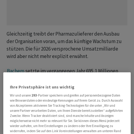
Gleichzeitig treibt der Pharmazulieferer den Ausbau
der Organisation voran, um das künftige Wachstum zu
stützen. Die für 2026 versprochene Umsatzmilliarde
wird aber nicht mehr explizit erwähnt.
Bachem
setzte im vergangenen Jahr 695,1 Millionen
Franken um und damit 14,8 Prozent mehr als in 2024,
wie das Unternehmen am Donnerstag mitteilte. In
Ihre Privatsphäre ist uns wichtig
Lokalwährungen hätte das Plus 19,2 Prozent betragen.
Wir und unsere
293
-Partner speichern und greifen auf personenbezogene Daten
Im ersten Halbjahr war
Bachem
in Lokalwährungen noch
wie Browserdaten oder eindeutige Kennungen auf Ihrem Gerät zu. Durch Auswahl
von Akzeptieren aktivieren Sie Tracking-Technologien für die unter „Wir und
um 34 Prozent gewachsen.
unsere Partner verarbeiten Daten, um Ihnen Dienste bereitzustellen“ aufgeführten
Zwecke. Wenn Tracker deaktiviert sind, sind manche Inhalte und Anzeigen
möglicherweise nicht mehr so relevant für Sie. Sie können dieses Menü jederzeit
Die Gewinnzahlen kletterten noch deutlicher in die
wieder aufrufen, um Ihre Einstellungen zu ändern oder Ihre Einwilligung zu
Höhe. Der operative Gewinn auf Stufe EBITDA etwa
widerrufen, indem Sie auf den Link Voreinstellungen verwalten am unteren Rand