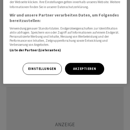
der Webseite klicken. Ihre Einstellungen gelten innerhalb unseres Website. Weitere
stieg um 21,8 Prozent auf 214,7 Millionen Franken. Die
Informationen finden Sie in unserer Datenschutzerklärung.
entsprechende Marge legte um 1,8 Prozentpunkte auf
Wir und unsere Partner verarbeiten Daten, um Folgendes
30,9 Prozent zu.
bereitzustellen:
Verwendung genauer Standortdaten. Endgeräteeigenschaften zur Identifikation
Dabei spielte allerdings ein positiver Sondereffekt von
aktiv abfragen. Speichern von oder Zugriff auf Informationen auf einem Endgerät.
Personalisierte Werbung und Inhalte, Messung von Werbeleistung und der
16,1 Millionen Franken rein. Dieser fiel laut Bachem im
Performance von Inhalten, Zielgruppenforschung sowie Entwicklung und
Verbesserung von Angeboten.
Zusammenhang mit der Standortentwicklung
Liste der Partner (Lieferanten)
Sisslerfeld sowie dem Verkauf eines Gebäudes in den
USA. Bereinigt um den Effekt lag die
Betriebsgewinnmarge bei 28,6 Prozent - was auch in
EINSTELLUNGEN
AKZEPTIEREN
etwa dem AWP-Konsens entsprach.