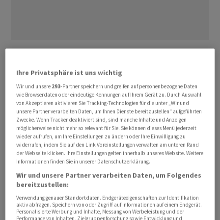
Der Umsatz stieg um 70 Prozent auf 331,3 Millionen
Euro, wie das Unternehmen am Mittwoch mitteilte.
Ihre Privatsphäre ist uns wichtig
Hintergrund sei insbesondere ein kräftiger Anstieg bei
Wir und unsere
293
-Partner speichern und greifen auf personenbezogene Daten
Absatz und Umsatz im Motorradgeschäft: Der Absatz
wie Browserdaten oder eindeutige Kennungen auf Ihrem Gerät zu. Durch Auswahl
von Januar bis März stieg um 125 Prozent auf 40'332
von Akzeptieren aktivieren Sie Tracking-Technologien für die unter „Wir und
unsere Partner verarbeiten Daten, um Ihnen Dienste bereitzustellen“ aufgeführten
Einheiten. Der Umsatz im Motorradsegment legte sogar
Zwecke. Wenn Tracker deaktiviert sind, sind manche Inhalte und Anzeigen
um 152 Prozent auf 272,4 Millionen Euro zu.
möglicherweise nicht mehr so relevant für Sie. Sie können dieses Menü jederzeit
wieder aufrufen, um Ihre Einstellungen zu ändern oder Ihre Einwilligung zu
widerrufen, indem Sie auf den Link Voreinstellungen verwalten am unteren Rand
Auf Stufe EBITDA gelang es dem an der SIX kotierten
der Webseite klicken. Ihre Einstellungen gelten innerhalb unseres Website. Weitere
Informationen finden Sie in unserer Datenschutzerklärung.
Unternehmen aus Österreich die Rückkehr in die
Wir und unsere Partner verarbeiten Daten, um Folgendes
schwarzen Zahlen: Der EBITDA belief sich auf 5,5
bereitzustellen:
Millionen Euro nach einem Minus von 55,8 Millionen im
Verwendung genauer Standortdaten. Endgeräteeigenschaften zur Identifikation
Vorjahresquartal. Beim EBIT resultierte noch immer ein
aktiv abfragen. Speichern von oder Zugriff auf Informationen auf einem Endgerät.
Minus von 26,1 Millionen Euro nach minus 91,6 Millionen.
Personalisierte Werbung und Inhalte, Messung von Werbeleistung und der
Performance von Inhalten, Zielgruppenforschung sowie Entwicklung und