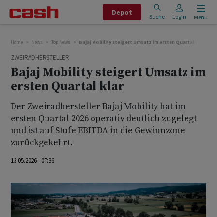
Depot
Suche
Login
Menu
Home
News
Top News
Bajaj Mobility steigert Umsatz im ersten Quartal klar
ZWEIRADHERSTELLER
Bajaj Mobility steigert Umsatz im
ersten Quartal klar
Der Zweiradhersteller Bajaj Mobility hat im
ersten Quartal 2026 operativ deutlich zugelegt
und ist auf Stufe EBITDA in die Gewinnzone
zurückgekehrt.
13.05.2026 07:36