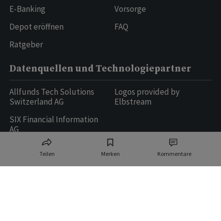
E-Banking
Vorsorge
Depot eröffnen
FAQ
Ratgeber
Datenquellen und Technologiepartner
Allfunds Tech Solutions
Logos provided by
Switzerland AG
Elbstream
SIX Financial Information
AG
Teilen
Merken
Kommentare
Ringier AG | Ringier Medien Schweiz
16
weitere Publikationen