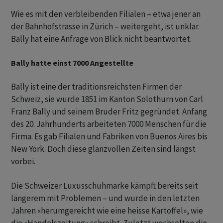
Wie es mit den verbleibenden Filialen – etwa jener an
der Bahnhofstrasse in Zürich – weitergeht, ist unklar.
Bally hat eine Anfrage von Blick nicht beantwortet.
Bally hatte einst 7000 Angestellte
Bally ist eine der traditionsreichsten Firmen der
Schweiz, sie wurde 1851 im Kanton Solothurn von Carl
Franz Bally und seinem Bruder Fritz gegründet. Anfang
des 20. Jahrhunderts arbeiteten 7000 Menschen für die
Firma. Es gab Filialen und Fabriken von Buenos Aires bis
New York. Doch diese glanzvollen Zeiten sind längst
vorbei.
Die Schweizer Luxusschuhmarke kämpft bereits seit
längerem mit Problemen – und wurde in den letzten
Jahren «herumgereicht wie eine heisse Kartoffel», wie