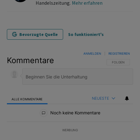
Handelszeitung.
Mehr erfahren
Bevorzugte Quelle
So funktioniert's
ANMELDEN
|
REGISTRIEREN
Kommentare
FOLGE DIESER U
FOLGEN
NEUESTE
ALLE KOMMENTARE
Alle Kommentare
Noch keine Kommentare
WERBUNG