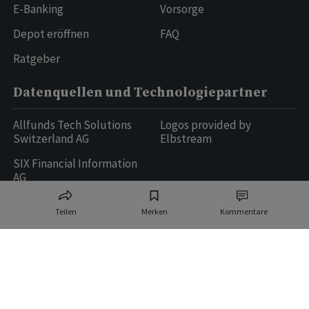
E-Banking
Vorsorge
Depot eröffnen
FAQ
Ratgeber
Datenquellen und Technologiepartner
Allfunds Tech Solutions
Logos provided by
Switzerland AG
Elbstream
SIX Financial Information
AG
Teilen
Merken
Kommentare
Ringier AG | Ringier Medien Schweiz
16
weitere Publikationen