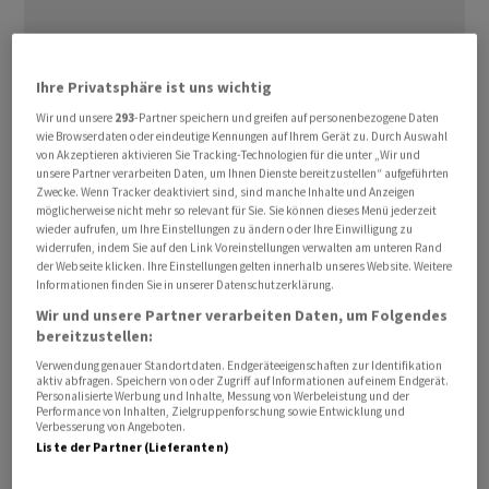
Ihre Privatsphäre ist uns wichtig
Wir und unsere
293
-Partner speichern und greifen auf personenbezogene Daten
Die Aktie von
Autoneum
steigt am Donnerstag bis 6
wie Browserdaten oder eindeutige Kennungen auf Ihrem Gerät zu. Durch Auswahl
Prozent auf 139,60 Franken. Die Aktie hat in diesem Jahr
von Akzeptieren aktivieren Sie Tracking-Technologien für die unter „Wir und
unsere Partner verarbeiten Daten, um Ihnen Dienste bereitzustellen“ aufgeführten
bereits über 30 Prozent gewonnen.
Zwecke. Wenn Tracker deaktiviert sind, sind manche Inhalte und Anzeigen
möglicherweise nicht mehr so relevant für Sie. Sie können dieses Menü jederzeit
Die Bank
Vontobel
stufte am Donnerstag das Rating für
wieder aufrufen, um Ihre Einstellungen zu ändern oder Ihre Einwilligung zu
widerrufen, indem Sie auf den Link Voreinstellungen verwalten am unteren Rand
Autoneum
auf "Buy" von "Hold" hoch und erhöhte das
der Webseite klicken. Ihre Einstellungen gelten innerhalb unseres Website. Weitere
Kursziel auf 230 Franken von zuvor 130 Franken.
Informationen finden Sie in unserer Datenschutzerklärung.
Gemessen am Schlussstand vom Mittwoch wäre dies ein
Wir und unsere Partner verarbeiten Daten, um Folgendes
bereitzustellen:
Kurspotenzial von über 70 Prozent. Eine Notierung von
230 Franken pro Aktie wäre der höchste Stand seit Juni
Verwendung genauer Standortdaten. Endgeräteeigenschaften zur Identifikation
aktiv abfragen. Speichern von oder Zugriff auf Informationen auf einem Endgerät.
2018.
Personalisierte Werbung und Inhalte, Messung von Werbeleistung und der
Performance von Inhalten, Zielgruppenforschung sowie Entwicklung und
Verbesserung von Angeboten.
Liste der Partner (Lieferanten)