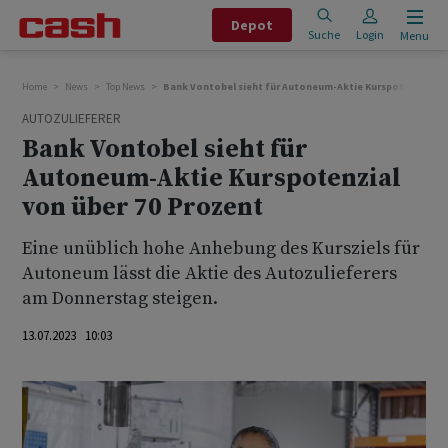
Depot
Suche
Login
Menu
Home
News
Top News
Bank Vontobel sieht für Autoneum-Aktie Kurspotenzial vo
AUTOZULIEFERER
Bank Vontobel sieht für
Autoneum-Aktie Kurspotenzial
von über 70 Prozent
Eine unüblich hohe Anhebung des Kursziels für
Autoneum lässt die Aktie des Autozulieferers
am Donnerstag steigen.
13.07.2023 10:03