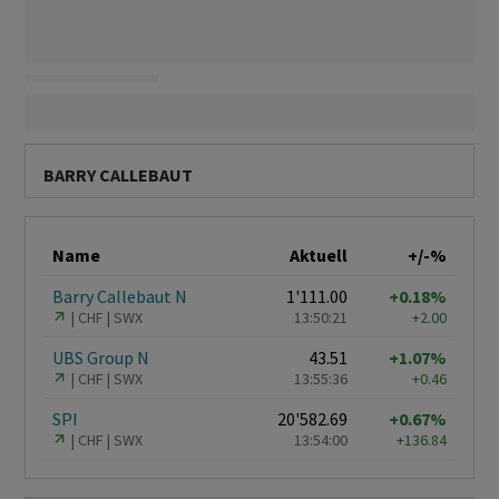
BARRY CALLEBAUT
Name
Aktuell
+/-%
Barry Callebaut N
1'111.00
+0.18%
CHF
SWX
13:50:21
+2.00
UBS Group N
43.51
+1.07%
CHF
SWX
13:55:36
+0.46
SPI
20'582.69
+0.67%
CHF
SWX
13:54:00
+136.84