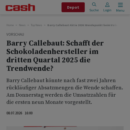
Depot
Suche
Login
Menu
Home
News
Top News
Barry Callebaut Aktie 2026: Wendepunkt beim Volumen? Was
VORSCHAU
Barry Callebaut: Schafft der
Schokoladenhersteller im
dritten Quartal 2025 die
Trendwende?
Barry Callebaut könnte nach fast zwei Jahren
rückläufiger Absatzmengen die Wende schaffen.
Am Donnerstag werden die Umsatzzahlen für
die ersten neun Monate vorgestellt.
08.07.2026 16:00