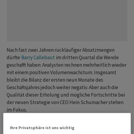
Nach fast zwei Jahren rückläufiger Absatzmengen
dürfte
Barry Callebaut
im dritten Quartal die Wende
geschafft haben: Analysten rechnen mehrheitlich wieder
mit einem positiven Volumenwachstum. Insgesamt
bleibt die Bilanz der ersten neun Monate des
Geschäftsjahres jedoch weiter negativ. Aber auch die
Qualität dieser Erholung und mögliche Fortschritte bei
der neuen Strategie von CEO Hein Schumacher stehen
im Fokus.
Gemäss dem AWP-Konsens von fünf Analysten dürfte der
Ihre Privatsphäre ist uns wichtig
Schokoladenkonzern einen Umsatz der ersten neun