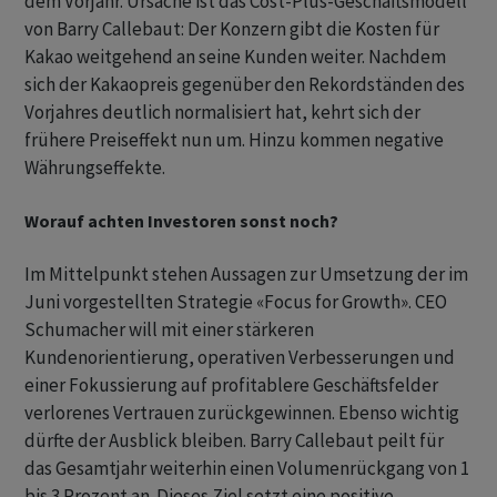
dem Vorjahr. Ursache ist das Cost-Plus-Geschäftsmodell
von Barry Callebaut: Der Konzern gibt die Kosten für
Kakao weitgehend an seine Kunden weiter. Nachdem
sich der Kakaopreis gegenüber den Rekordständen des
Vorjahres deutlich normalisiert hat, kehrt sich der
frühere Preiseffekt nun um. Hinzu kommen negative
Währungseffekte.
Worauf achten Investoren sonst noch?
Im Mittelpunkt stehen Aussagen zur Umsetzung der im
Juni vorgestellten Strategie «Focus for Growth». CEO
Schumacher will mit einer stärkeren
Kundenorientierung, operativen Verbesserungen und
einer Fokussierung auf profitablere Geschäftsfelder
verlorenes Vertrauen zurückgewinnen. Ebenso wichtig
dürfte der Ausblick bleiben. Barry Callebaut peilt für
das Gesamtjahr weiterhin einen Volumenrückgang von 1
bis 3 Prozent an. Dieses Ziel setzt eine positive