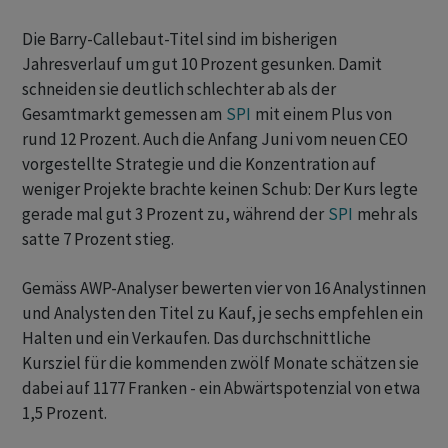
Die Barry-Callebaut-Titel sind im bisherigen
Jahresverlauf um gut 10 Prozent gesunken. Damit
schneiden sie deutlich schlechter ab als der
Gesamtmarkt gemessen am
SPI
mit einem Plus von
rund 12 Prozent. Auch die Anfang Juni vom neuen CEO
vorgestellte Strategie und die Konzentration auf
weniger Projekte brachte keinen Schub: Der Kurs legte
gerade mal gut 3 Prozent zu, während der
SPI
mehr als
satte 7 Prozent stieg.
Gemäss AWP-Analyser bewerten vier von 16 Analystinnen
und Analysten den Titel zu Kauf, je sechs empfehlen ein
Halten und ein Verkaufen. Das durchschnittliche
Kursziel für die kommenden zwölf Monate schätzen sie
dabei auf 1177 Franken - ein Abwärtspotenzial von etwa
1,5 Prozent.