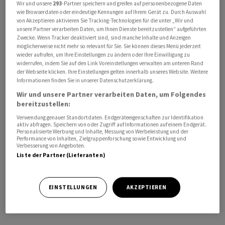
Wir und unsere
293
-Partner speichern und greifen auf personenbezogene Daten
Monate von 9,735 Milliarden Franken nach 10,947
wie Browserdaten oder eindeutige Kennungen auf Ihrem Gerät zu. Durch Auswahl
Milliarden Franken in der Vorjahresperiode erzielt
von Akzeptieren aktivieren Sie Tracking-Technologien für die unter „Wir und
unsere Partner verarbeiten Daten, um Ihnen Dienste bereitzustellen“ aufgeführten
haben. Die Volumen dürften in dieser Periode von 1,6
Zwecke. Wenn Tracker deaktiviert sind, sind manche Inhalte und Anzeigen
Millionen Tonnen auf 1,53 Millionen Tonnen gefallen
möglicherweise nicht mehr so relevant für Sie. Sie können dieses Menü jederzeit
wieder aufrufen, um Ihre Einstellungen zu ändern oder Ihre Einwilligung zu
sein.
widerrufen, indem Sie auf den Link Voreinstellungen verwalten am unteren Rand
der Webseite klicken. Ihre Einstellungen gelten innerhalb unseres Website. Weitere
Informationen finden Sie in unserer Datenschutzerklärung.
Ist der Wendepunkt bei den Volumen erreicht?
Wir und unsere Partner verarbeiten Daten, um Folgendes
bereitzustellen:
Analysten rechnen jedoch damit, dass
Barry Callebaut
Verwendung genauer Standortdaten. Endgeräteeigenschaften zur Identifikation
im dritten Quartal erstmals seit fast zwei Jahren wieder
aktiv abfragen. Speichern von oder Zugriff auf Informationen auf einem Endgerät.
organisch wächst. Eine solche Entwicklung wäre ein
Personalisierte Werbung und Inhalte, Messung von Werbeleistung und der
Performance von Inhalten, Zielgruppenforschung sowie Entwicklung und
wichtiger Meilenstein, nachdem die Absatzmengen in
Verbesserung von Angeboten.
Liste der Partner (Lieferanten)
den vergangenen Quartalen unter den rekordhohen
Kakaopreisen und einer schwachen Nachfrage gelitten
hatten. Allerdings profitiert das Unternehmen von einer
EINSTELLUNGEN
AKZEPTIEREN
tiefen Vergleichsbasis: Im Vorjahresquartal waren die
Volumen um 9,5 Prozent eingebrochen.