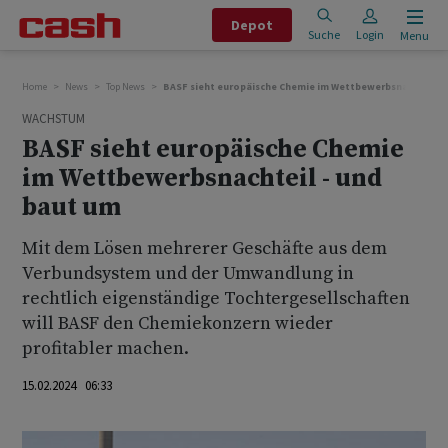
Depot
Suche
Login
Menu
Home
News
Top News
BASF sieht europäische Chemie im Wettbewerbsnachteil - 
WACHSTUM
BASF sieht europäische Chemie
im Wettbewerbsnachteil - und
baut um
Mit dem Lösen mehrerer Geschäfte aus dem
Verbundsystem und der Umwandlung in
rechtlich eigenständige Tochtergesellschaften
will BASF den Chemiekonzern wieder
profitabler machen.
15.02.2024 06:33