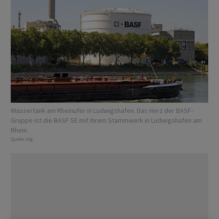
Wassertank am Rheinufer in Ludwigshafen. Das Herz der BASF-
Gruppe ist die BASF SE mit ihrem Stammwerk in Ludwigshafen am
Rhein.
Quelle:
zVg