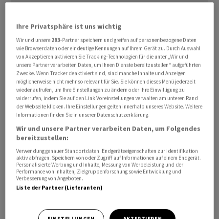
Ihre Privatsphäre ist uns wichtig
Wir und unsere
293
-Partner speichern und greifen auf personenbezogene Daten
wie Browserdaten oder eindeutige Kennungen auf Ihrem Gerät zu. Durch Auswahl
von Akzeptieren aktivieren Sie Tracking-Technologien für die unter „Wir und
unsere Partner verarbeiten Daten, um Ihnen Dienste bereitzustellen“ aufgeführten
Zwecke. Wenn Tracker deaktiviert sind, sind manche Inhalte und Anzeigen
möglicherweise nicht mehr so relevant für Sie. Sie können dieses Menü jederzeit
wieder aufrufen, um Ihre Einstellungen zu ändern oder Ihre Einwilligung zu
«Es geht letztlich um Leistungssteigerung sowie darum,
widerrufen, indem Sie auf den Link Voreinstellungen verwalten am unteren Rand
der Webseite klicken. Ihre Einstellungen gelten innerhalb unseres Website. Weitere
näher am Kunden zu sein und sich noch härter im
Informationen finden Sie in unserer Datenschutzerklärung.
Wettbewerb zu messen», sagte Finanzchef Dirk
Wir und unsere Partner verarbeiten Daten, um Folgendes
Elvermann (52) den Nachrichtenagenturen dpa-AFX und
bereitzustellen:
dpa. Ein Wachstumsgeschäft müsse anders gesteuert
Verwendung genauer Standortdaten. Endgeräteeigenschaften zur Identifikation
aktiv abfragen. Speichern von oder Zugriff auf Informationen auf einem Endgerät.
werden als ein Geschäft, das im Wesentlichen auf
Personalisierte Werbung und Inhalte, Messung von Werbeleistung und der
Rendite ausgerichtet sei. Das schaffe
BASF
mit einer
Performance von Inhalten, Zielgruppenforschung sowie Entwicklung und
Verbesserung von Angeboten.
neuen Struktur.
Liste der Partner (Lieferanten)
«Wir schauen bei diesen Geschäften noch stärker auf die
EINSTELLUNGEN
AKZEPTIEREN