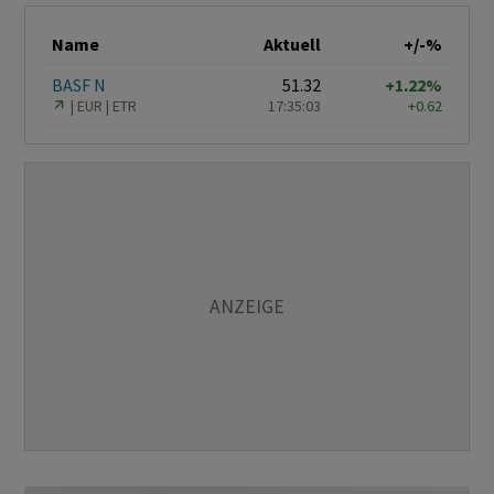
Name
Aktuell
+/-%
BASF N
51.32
+1.22%
EUR
ETR
17:35:03
+0.62