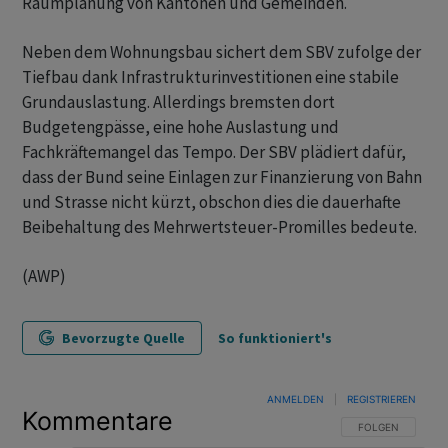
Raumplanung von Kantonen und Gemeinden.
Neben dem Wohnungsbau sichert dem SBV zufolge der
Tiefbau dank Infrastrukturinvestitionen eine stabile
Grundauslastung. Allerdings bremsten dort
Budgetengpässe, eine hohe Auslastung und
Fachkräftemangel das Tempo. Der SBV plädiert dafür,
dass der Bund seine Einlagen zur Finanzierung von Bahn
und Strasse nicht kürzt, obschon dies die dauerhafte
Beibehaltung des Mehrwertsteuer-Promilles bedeute.
(AWP)
Bevorzugte Quelle
So funktioniert's
ANMELDEN
|
REGISTRIEREN
Kommentare
FOLGE DIESER U
FOLGEN