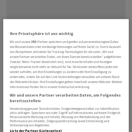
Das Schweizer Bauhauptgewerbe ist im vergangenen
Ihre Privatsphäre ist uns wichtig
Jahr klar gewachsen und dürfte 2026 erneut zulegen.
Wir und unsere
293
-Partner speichern und greifen auf personenbezogene Daten
wie Browserdaten oder eindeutige Kennungen auf Ihrem Gerät zu. Durch Auswahl
Haupttreiber bleibt laut dem Baumeisterverband
von Akzeptieren aktivieren Sie Tracking-Technologien für die unter „Wir und
(SBV) der Wohnungsbau, der wegen struktureller
unsere Partner verarbeiten Daten, um Ihnen Dienste bereitzustellen“ aufgeführten
Hürden jedoch hinter dem Bedarf zurückbleibe.
Zwecke. Wenn Tracker deaktiviert sind, sind manche Inhalte und Anzeigen
möglicherweise nicht mehr so relevant für Sie. Sie können dieses Menü jederzeit
wieder aufrufen, um Ihre Einstellungen zu ändern oder Ihre Einwilligung zu
Die Bautätigkeit im Hoch- und Tiefbau stieg 2025 um 2,1
widerrufen, indem Sie auf den Link Voreinstellungen verwalten am unteren Rand
der Webseite klicken. Ihre Einstellungen gelten innerhalb unseres Website. Weitere
Prozent auf knapp 23,9 Milliarden Franken, wie der SBV
Informationen finden Sie in unserer Datenschutzerklärung.
gestützt auf den Bauindex am Mittwoch mitteilte.
Wir und unsere Partner verarbeiten Daten, um Folgendes
Besonders stark entwickelte sich das vierte Quartal mit
bereitzustellen:
plus 6,3 Prozent gegenüber dem Vorjahr.
Verwendung genauer Standortdaten. Endgeräteeigenschaften zur Identifikation
aktiv abfragen. Speichern von oder Zugriff auf Informationen auf einem Endgerät.
Personalisierte Werbung und Inhalte, Messung von Werbeleistung und der
Der Wohnungsbau blieb zentrale Stütze und legte 2025
Performance von Inhalten, Zielgruppenforschung sowie Entwicklung und
Verbesserung von Angeboten.
um 4,8 Prozent zu. Die Auftragseingänge in diesem
Liste der Partner (Lieferanten)