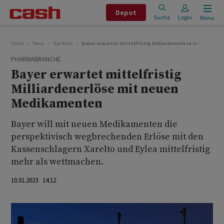
Depot
Suche
Login
Menu
Home
News
Top News
Bayer erwartet mittelfristig Milliardenerlöse mit neuen 
PHARMABRANCHE
Bayer erwartet mittelfristig
Milliardenerlöse mit neuen
Medikamenten
Bayer will mit neuen Medikamenten die
perspektivisch wegbrechenden Erlöse mit den
Kassenschlagern Xarelto und Eylea mittelfristig
mehr als wettmachen.
10.01.2023 14:12