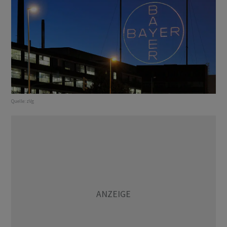
Quelle:
zVg