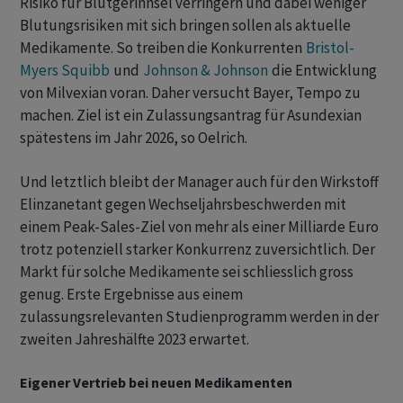
Risiko für Blutgerinnsel verringern und dabei weniger
Blutungsrisiken mit sich bringen sollen als aktuelle
Medikamente. So treiben die Konkurrenten
Bristol-
Myers Squibb
und
Johnson & Johnson
die Entwicklung
von Milvexian voran. Daher versucht Bayer, Tempo zu
machen. Ziel ist ein Zulassungsantrag für Asundexian
spätestens im Jahr 2026, so Oelrich.
Und letztlich bleibt der Manager auch für den Wirkstoff
Elinzanetant gegen Wechseljahrsbeschwerden mit
einem Peak-Sales-Ziel von mehr als einer Milliarde Euro
trotz potenziell starker Konkurrenz zuversichtlich. Der
Markt für solche Medikamente sei schliesslich gross
genug. Erste Ergebnisse aus einem
zulassungsrelevanten Studienprogramm werden in der
zweiten Jahreshälfte 2023 erwartet.
Eigener Vertrieb bei neuen Medikamenten