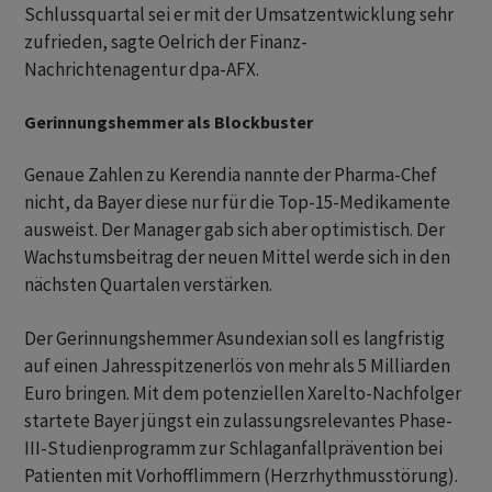
Schlussquartal sei er mit der Umsatzentwicklung sehr
zufrieden, sagte Oelrich der Finanz-
Nachrichtenagentur dpa-AFX.
Gerinnungshemmer als Blockbuster
Genaue Zahlen zu Kerendia nannte der Pharma-Chef
nicht, da Bayer diese nur für die Top-15-Medikamente
ausweist. Der Manager gab sich aber optimistisch. Der
Wachstumsbeitrag der neuen Mittel werde sich in den
nächsten Quartalen verstärken.
Der Gerinnungshemmer Asundexian soll es langfristig
auf einen Jahresspitzenerlös von mehr als 5 Milliarden
Euro bringen. Mit dem potenziellen Xarelto-Nachfolger
startete Bayer jüngst ein zulassungsrelevantes Phase-
III-Studienprogramm zur Schlaganfallprävention bei
Patienten mit Vorhofflimmern (Herzrhythmusstörung).