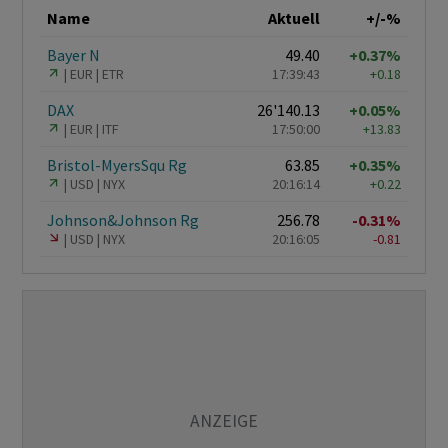
Name
Aktuell
+/-%
Bayer N
49.40
+0.37%
EUR
ETR
17:39:43
+0.18
DAX
26'140.13
+0.05%
EUR
ITF
17:50:00
+13.83
Bristol-MyersSqu Rg
63.85
+0.35%
USD
NYX
20:16:14
+0.22
Johnson&Johnson Rg
256.78
-0.31%
USD
NYX
20:16:05
-0.81