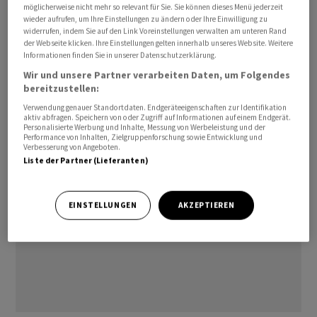
möglicherweise nicht mehr so relevant für Sie. Sie können dieses Menü jederzeit
Gewinne aus und legten an der
Dax
-Spitze um gut drei
wieder aufrufen, um Ihre Einstellungen zu ändern oder Ihre Einwilligung zu
Prozent auf 53,48 Euro zu. Im noch jungen Börsenjahr
widerrufen, indem Sie auf den Link Voreinstellungen verwalten am unteren Rand
der Webseite klicken. Ihre Einstellungen gelten innerhalb unseres Website. Weitere
2023 summieren sich die Gewinne damit auf fast elf
Informationen finden Sie in unserer Datenschutzerklärung.
Prozent. Nach einem Dämpfer Ende 2022 bewegt sich
Wir und unsere Partner verarbeiten Daten, um Folgendes
der Kurs aktuell wieder auf dem Niveau von Anfang
bereitzustellen:
Dezember
Verwendung genauer Standortdaten. Endgeräteeigenschaften zur Identifikation
aktiv abfragen. Speichern von oder Zugriff auf Informationen auf einem Endgerät.
Personalisierte Werbung und Inhalte, Messung von Werbeleistung und der
Performance von Inhalten, Zielgruppenforschung sowie Entwicklung und
Verbesserung von Angeboten.
Liste der Partner (Lieferanten)
EINSTELLUNGEN
AKZEPTIEREN