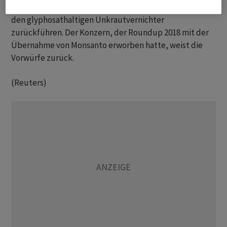
Personen konfrontiert, die ihre ​Krebserkrankungen auf
⁠den glyphosathaltigen Unkrautvernichter
zurückführen. Der Konzern, der Roundup ‌2018 mit der
Übernahme von Monsanto erworben hatte, weist die
Vorwürfe ‌zurück.
(Reuters)