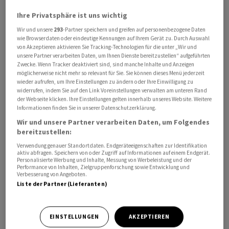
Ihre Privatsphäre ist uns wichtig
Wir und unsere
293
-Partner speichern und greifen auf personenbezogene Daten
wie Browserdaten oder eindeutige Kennungen auf Ihrem Gerät zu. Durch Auswahl
von Akzeptieren aktivieren Sie Tracking-Technologien für die unter „Wir und
unsere Partner verarbeiten Daten, um Ihnen Dienste bereitzustellen“ aufgeführten
Zwecke. Wenn Tracker deaktiviert sind, sind manche Inhalte und Anzeigen
möglicherweise nicht mehr so relevant für Sie. Sie können dieses Menü jederzeit
Die ursprünglich für ​Anfang Juli angesetzte Prüfung
wieder aufrufen, um Ihre Einstellungen zu ändern oder Ihre Einwilligung zu
widerrufen, indem Sie auf den Link Voreinstellungen verwalten am unteren Rand
verzögere sich damit um sechs Wochen, was jedoch
der Webseite klicken. Ihre Einstellungen gelten innerhalb unseres Website. Weitere
keine wesentlichen Auswirkungen auf den Prozess
Informationen finden Sie in unserer Datenschutzerklärung.
habe, teilte ‌die Bayer-Tochter Monsanto am Dienstag
Wir und unsere Partner verarbeiten Daten, um Folgendes
bereitzustellen:
mit. Zuvor hatte der Oberste Gerichtshof der USA dem ​
Agrar- und Pharmakonzern einen wichtigen juristischen ​
Verwendung genauer Standortdaten. Endgeräteeigenschaften zur Identifikation
aktiv abfragen. Speichern von oder Zugriff auf Informationen auf einem Endgerät.
Sieg verschafft und ​Tausende Klagen eingeschränkt, in
Personalisierte Werbung und Inhalte, Messung von Werbeleistung und der
Performance von Inhalten, Zielgruppenforschung sowie Entwicklung und
denen dem Unternehmen mangelhafte ‌Warnhinweise
Verbesserung von Angeboten.
auf Krebsrisiken auf den Roundup-Etiketten
Liste der Partner (Lieferanten)
vorgeworfen wurden.
EINSTELLUNGEN
AKZEPTIEREN
Bayer sieht sich in den USA ​mit ​rund 65.000 Klagen ⁠von