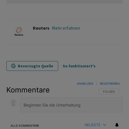
Reuters
Mehr erfahren
Bevorzugte Quelle
So funktioniert's
ANMELDEN
|
REGISTRIEREN
Kommentare
FOLGE DIESER U
FOLGEN
NEUESTE
ALLE KOMMENTARE