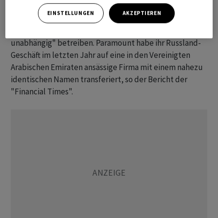
Nach Schweizer Gesetz sind aber ausländische
EINSTELLUNGEN
AKZEPTIEREN
Tochterfirmen von den Sanktionen weitgehend
ausgenommen, sofern sie ihr Geschäft "rechtlich
unabhängig" betreiben. Paramount habe ihr Russland-
Geschäft im letzten Jahr auf eine in den Vereinigten
Arabischen Emiraten ansässige Firma mit einem nahezu
identischen Namen transferiert, so der Bericht der
"Financial Times".