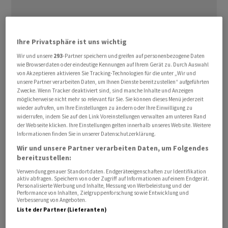
Ihre Privatsphäre ist uns wichtig
Wir und unsere
293
-Partner speichern und greifen auf personenbezogene Daten
wie Browserdaten oder eindeutige Kennungen auf Ihrem Gerät zu. Durch Auswahl
Das Staatssekretariat für Wirtschaft (Seco) soll den
von Akzeptieren aktivieren Sie Tracking-Technologien für die unter „Wir und
Ölhändler Paramount befragt haben, wie die "Financial
unsere Partner verarbeiten Daten, um Ihnen Dienste bereitzustellen“ aufgeführten
Zwecke. Wenn Tracker deaktiviert sind, sind manche Inhalte und Anzeigen
Times" berichtet. Die in Genf beheimatete Gesellschaft
möglicherweise nicht mehr so relevant für Sie. Sie können dieses Menü jederzeit
stehe im Verdacht, die im Zuge des Ukraine-Kriegs
wieder aufrufen, um Ihre Einstellungen zu ändern oder Ihre Einwilligung zu
widerrufen, indem Sie auf den Link Voreinstellungen verwalten am unteren Rand
gegen Russland verhängten Sanktionen umgangen zu
der Webseite klicken. Ihre Einstellungen gelten innerhalb unseres Website. Weitere
haben.
Informationen finden Sie in unserer Datenschutzerklärung.
Wir und unsere Partner verarbeiten Daten, um Folgendes
bereitzustellen:
Die Schweiz gilt als wichtigste Drehscheibe im globalen
Handel mit
Öl
und habe die dazu im Dezember von der
Verwendung genauer Standortdaten. Endgeräteeigenschaften zur Identifikation
aktiv abfragen. Speichern von oder Zugriff auf Informationen auf einem Endgerät.
EU gegen Russland verhängten Sanktionen
Personalisierte Werbung und Inhalte, Messung von Werbeleistung und der
Performance von Inhalten, Zielgruppenforschung sowie Entwicklung und
übernommen. Demnach gilt ein Preisdeckel beim
Verbesserung von Angeboten.
Verkauf von russischem
Öl
von 60 Dollar pro Barrel.
Liste der Partner (Lieferanten)