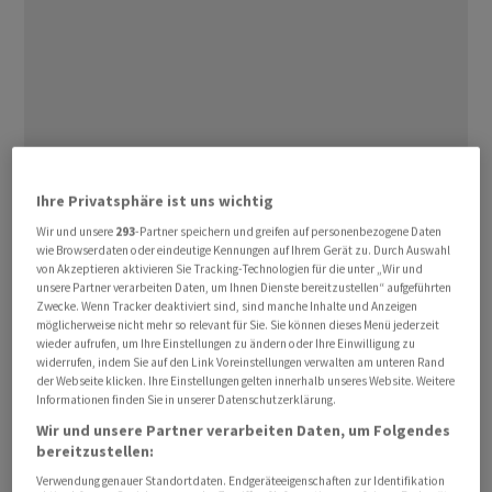
Operativ ist es bei der auf bezahlbare Wohnungen in
Ihre Privatsphäre ist uns wichtig
deutschen B-Städten fokussierten
Immobiliengesellschaft auch gut gelaufen. Die
Wir und unsere
293
-Partner speichern und greifen auf personenbezogene Daten
wie Browserdaten oder eindeutige Kennungen auf Ihrem Gerät zu. Durch Auswahl
Mieteinnahmen stiegen in der Zeit von Januar bis Juni
von Akzeptieren aktivieren Sie Tracking-Technologien für die unter „Wir und
um 3,6 Prozent 59,8 Millionen Euro, wie es in einer
unsere Partner verarbeiten Daten, um Ihnen Dienste bereitzustellen“ aufgeführten
Zwecke. Wenn Tracker deaktiviert sind, sind manche Inhalte und Anzeigen
Mitteilung vom Mittwoch heisst. Die Leerstandsquote
möglicherweise nicht mehr so relevant für Sie. Sie können dieses Menü jederzeit
erhöhte sich allerdings im Vergleich zu Ende 2022 um 0,3
wieder aufrufen, um Ihre Einstellungen zu ändern oder Ihre Einwilligung zu
widerrufen, indem Sie auf den Link Voreinstellungen verwalten am unteren Rand
Prozentpunkte auf 7,2 Prozent.
der Webseite klicken. Ihre Einstellungen gelten innerhalb unseres Website. Weitere
Informationen finden Sie in unserer Datenschutzerklärung.
Der im operativen Geschäft generierte Cashflow (FFO I)
Wir und unsere Partner verarbeiten Daten, um Folgendes
betrug 9,5 Millionen Euro, was einem Plus von 9 Prozent
bereitzustellen:
im Vergleich Vorjahreszeitraum entspricht. Dies gehe
Verwendung genauer Standortdaten. Endgeräteeigenschaften zur Identifikation